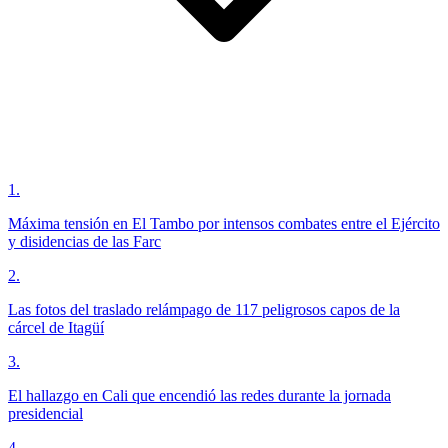
1
.
Máxima tensión en El Tambo por intensos combates entre el Ejército
y disidencias de las Farc
2
.
Las fotos del traslado relámpago de 117 peligrosos capos de la
cárcel de Itagüí
3
.
El hallazgo en Cali que encendió las redes durante la jornada
presidencial
4
.