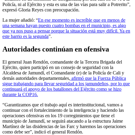
Policía, ni al Ejército y esta es una de las vías para salir a Potrerito”,
expresó Gloria Reyes con preocupación.
La mujer añadió: “
En ese momento es increíble que en menos de
una semana hayan puesto cuatro bombas en el municipio, es algo
que ya nos puso a pensar porque la situación está muy difícil. Ya en
este barrio es la segunda
”.
Autoridades continúan en ofensiva
El general Juan Rendón, comandante de la Tercera Brigada del
Ejército, quien participó en un consejo de seguridad con la
Alcaldesa de Jamundí, el Comandante (e) de la Policía de Cali y
demás autoridades departamentales,
afirmó que la Fuerza Pública
sigue trabajando para llevar seguridad a los jamundeños, por lo que
continuará el apoyo de los batallones del Ejército como se hizo
durante la COP16.
“Garantizamos que el trabajo aquí es interinstitucional, vamos a
continuar con el fortalecimiento de la inteligencia y haciendo las
operaciones ofensivas en los 19 corregimientos que tiene el
municipio de Jamundí, se seguirá atacando a la estructura Jaime
Martínez de las disidencias de las Farc y haremos las operaciones
como debe ser”, indicó el general Rendón.