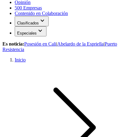
Opinión
500 Empresas
Contenido en Colaboración
expand_more
Clasificados
expand_more
Especiales
Es noticia:
Posesión en Cali
|
Abelardo de la Espriella
|
Puerto
Resistencia
Inicio