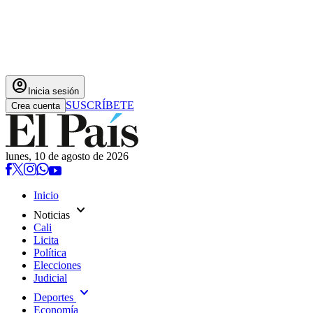
account_circle
Inicia sesión
SUSCRÍBETE
Crea cuenta
lunes, 10 de agosto de 2026
Inicio
expand_more
Noticias
Cali
Licita
Política
Elecciones
Judicial
expand_more
Deportes
Economía