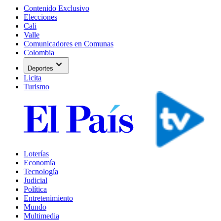
Contenido Exclusivo
Elecciones
Cali
Valle
Comunicadores en Comunas
Colombia
expand_more
Deportes
Licita
Turismo
Loterías
Economía
Tecnología
Judicial
Política
Entretenimiento
Mundo
Multimedia