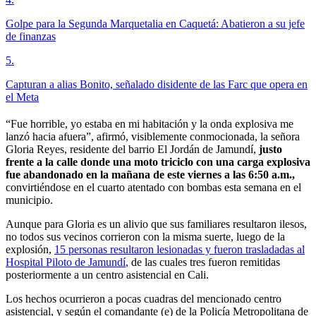
Golpe para la Segunda Marquetalia en Caquetá: Abatieron a su jefe
de finanzas
5
.
Capturan a alias Bonito, señalado disidente de las Farc que opera en
el Meta
“Fue horrible, yo estaba en mi habitación y la onda explosiva me
lanzó hacia afuera”, afirmó, visiblemente conmocionada, la señora
Gloria Reyes, residente del barrio El Jordán de Jamundí,
justo
frente a la calle donde una moto triciclo con una carga explosiva
fue abandonado en la mañana de este viernes a las 6:50 a.m.,
convirtiéndose en el cuarto atentado con bombas esta semana en el
municipio.
Aunque para Gloria es un alivio que sus familiares resultaron ilesos,
no todos sus vecinos corrieron con la misma suerte, luego de la
explosión,
15 personas resultaron lesionadas y fueron trasladadas al
Hospital Piloto de Jamund
í
, de las cuales tres fueron remitidas
posteriormente a un centro asistencial en Cali.
Los hechos ocurrieron a pocas cuadras del mencionado centro
asistencial, y según el comandante (e) de la Policía Metropolitana de