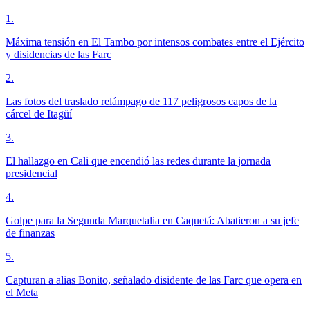
1
.
Máxima tensión en El Tambo por intensos combates entre el Ejército
y disidencias de las Farc
2
.
Las fotos del traslado relámpago de 117 peligrosos capos de la
cárcel de Itagüí
3
.
El hallazgo en Cali que encendió las redes durante la jornada
presidencial
4
.
Golpe para la Segunda Marquetalia en Caquetá: Abatieron a su jefe
de finanzas
5
.
Capturan a alias Bonito, señalado disidente de las Farc que opera en
el Meta