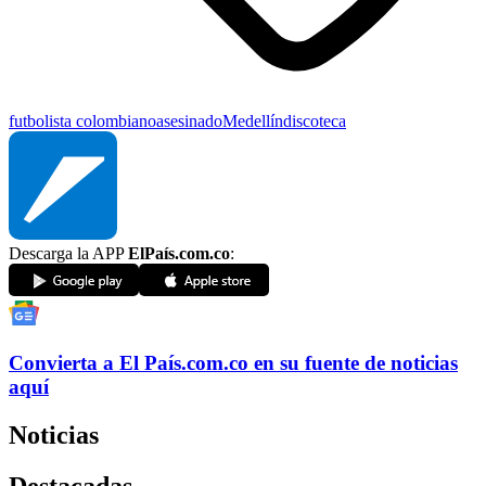
futbolista colombiano
asesinado
Medellín
discoteca
Descarga la APP
ElPaís.com.co
:
Convierta a
El País
.com.co
en su fuente de noticias
aquí
Noticias
Destacadas