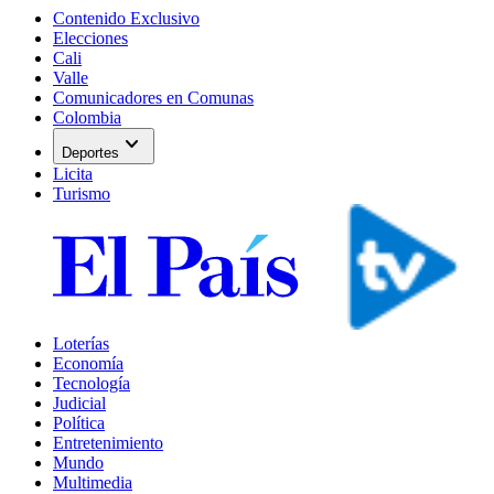
Contenido Exclusivo
Elecciones
Cali
Valle
Comunicadores en Comunas
Colombia
expand_more
Deportes
Licita
Turismo
Loterías
Economía
Tecnología
Judicial
Política
Entretenimiento
Mundo
Multimedia