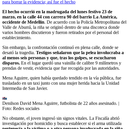
para borrar la evidencia; así fue el hecho
El hecho ocurrió en la madrugada del lunes festivo 23 de
marzo, en la calle 44 con carrera 90 del barrio La América,
occidente de Medellín
. De acuerdo con la Policía Metropolitana del
Valle de Aburrá, la riña se originó dentro de una discoteca donde
varios hombres discutieron y fueron retirados por el personal del
establecimiento.
Sin embargo, la confrontación continuó en plena calle, donde se
desató la tragedia.
Testigos señalaron que la pelea involucraba a
al menos seis personas y que, tras los golpes, se escucharon
disparos.
En el lugar quedó una vainilla de calibre 9 milímetros y
prendas de vestir, evidencia que fue recogida por las autoridades.
Mena Aguirre, quien había quedado tendido en la vía pública, fue
trasladado en un taxi junto con una mujer herida hacia la Unidad
Intermedia de San Javier.
Denilson David Mena Aguirre, futbolista de 22 años asesinado.
|
Foto:
Redes sociales
No obstante, el joven ingresó sin signos vitales. La Fiscalía abrió
investigación por homicidio y busca establecer si el arma utilizada
pertenecía a la víctima o a otra persona involucrada en la riña.