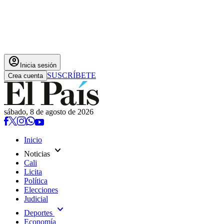
account_circle
Inicia sesión
SUSCRÍBETE
Crea cuenta
sábado, 8 de agosto de 2026
Inicio
expand_more
Noticias
Cali
Licita
Política
Elecciones
Judicial
expand_more
Deportes
Economía