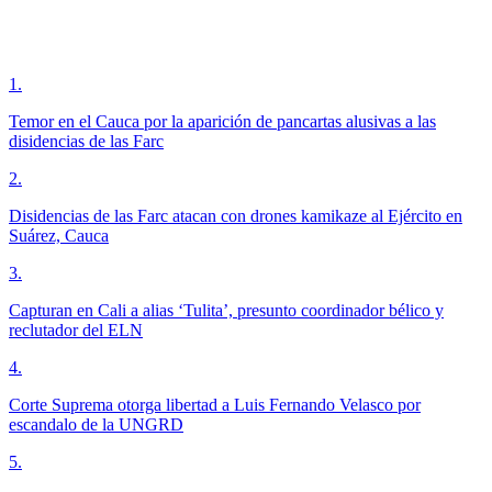
1
.
Temor en el Cauca por la aparición de pancartas alusivas a las
disidencias de las Farc
2
.
Disidencias de las Farc atacan con drones kamikaze al Ejército en
Suárez, Cauca
3
.
Capturan en Cali a alias ‘Tulita’, presunto coordinador bélico y
reclutador del ELN
4
.
Corte Suprema otorga libertad a Luis Fernando Velasco por
escandalo de la UNGRD
5
.