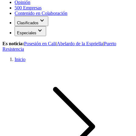
Opinión
500 Empresas
Contenido en Colaboración
expand_more
Clasificados
expand_more
Especiales
Es noticia:
Posesión en Cali
|
Abelardo de la Espriella
|
Puerto
Resistencia
Inicio