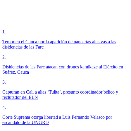
1
.
Temor en el Cauca por la aparición de pancartas alusivas a las
disidencias de las Farc
2
.
Disidencias de las Farc atacan con drones kamikaze al Ejército en
Suárez, Cauca
3
.
Capturan en Cali a alias ‘Tulita’, presunto coordinador bélico y
reclutador del ELN
4
.
Corte Suprema otorga libertad a Luis Fernando Velasco por
escandalo de la UNGRD