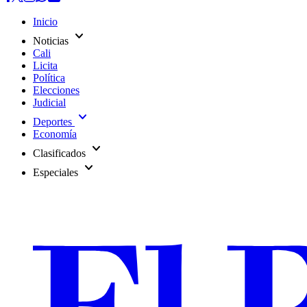
Inicio
expand_more
Noticias
Cali
Licita
Política
Elecciones
Judicial
expand_more
Deportes
Economía
expand_more
Clasificados
expand_more
Especiales