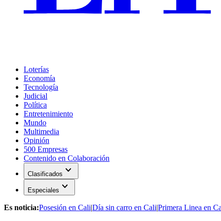
Loterías
Economía
Tecnología
Judicial
Política
Entretenimiento
Mundo
Multimedia
Opinión
500 Empresas
Contenido en Colaboración
expand_more
Clasificados
expand_more
Especiales
Es noticia:
Posesión en Cali
|
Día sin carro en Cali
|
Primera Linea en Ca