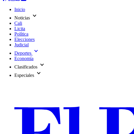
Inicio
expand_more
Noticias
Cali
Licita
Política
Elecciones
Judicial
expand_more
Deportes
Economía
expand_more
Clasificados
expand_more
Especiales