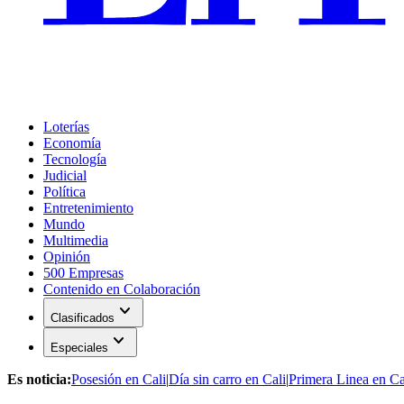
Loterías
Economía
Tecnología
Judicial
Política
Entretenimiento
Mundo
Multimedia
Opinión
500 Empresas
Contenido en Colaboración
expand_more
Clasificados
expand_more
Especiales
Es noticia:
Posesión en Cali
|
Día sin carro en Cali
|
Primera Linea en Ca