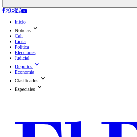
Inicio
expand_more
Noticias
Cali
Licita
Política
Elecciones
Judicial
expand_more
Deportes
Economía
expand_more
Clasificados
expand_more
Especiales