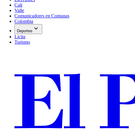
Cali
Valle
Comunicadores en Comunas
Colombia
expand_more
Deportes
Licita
Turismo