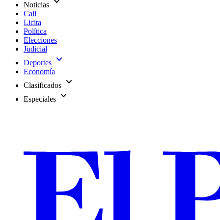
expand_more
Noticias
Cali
Licita
Política
Elecciones
Judicial
expand_more
Deportes
Economía
expand_more
Clasificados
expand_more
Especiales