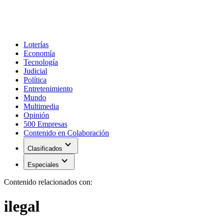
Loterías
Economía
Tecnología
Judicial
Política
Entretenimiento
Mundo
Multimedia
Opinión
500 Empresas
Contenido en Colaboración
expand_more
Clasificados
expand_more
Especiales
Contenido relacionados con:
ilegal