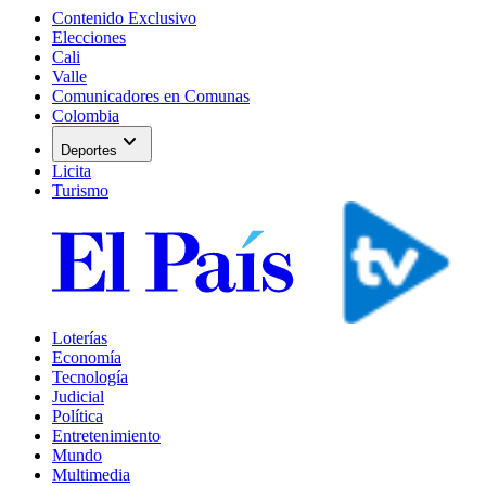
Contenido Exclusivo
Elecciones
Cali
Valle
Comunicadores en Comunas
Colombia
expand_more
Deportes
Licita
Turismo
Loterías
Economía
Tecnología
Judicial
Política
Entretenimiento
Mundo
Multimedia