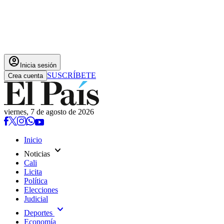
account_circle
Inicia sesión
SUSCRÍBETE
Crea cuenta
viernes, 7 de agosto de 2026
Inicio
expand_more
Noticias
Cali
Licita
Política
Elecciones
Judicial
expand_more
Deportes
Economía