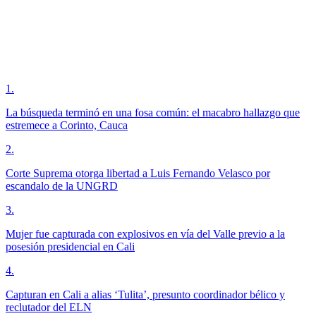
1
.
La búsqueda terminó en una fosa común: el macabro hallazgo que
estremece a Corinto, Cauca
2
.
Corte Suprema otorga libertad a Luis Fernando Velasco por
escandalo de la UNGRD
3
.
Mujer fue capturada con explosivos en vía del Valle previo a la
posesión presidencial en Cali
4
.
Capturan en Cali a alias ‘Tulita’, presunto coordinador bélico y
reclutador del ELN