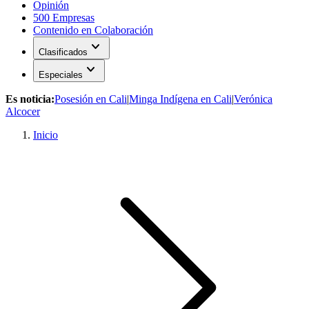
Opinión
500 Empresas
Contenido en Colaboración
expand_more
Clasificados
expand_more
Especiales
Es noticia:
Posesión en Cali
|
Minga Indígena en Cali
|
Verónica
Alcocer
Inicio