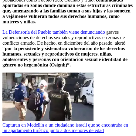
apartadas en zonas donde dominan estas estructuras criminales
que, amenazando a las familias toman a sus hijas y las someten
a vejámenes vulneran todos sus derechos humanos, como
mujeres y niñas.
La Defensoría del Pueblo también viene denunciando
graves
vulneraciones de derechos sexuales y reproductivos en zonas de
conflicto armado. De hecho, en diciembre del año pasado, alertó
“por la persistente y sistemática vulneración de los derechos
humanos, sexuales y reproductivos de mujeres, niñas,
adolescentes y personas con orientación sexual e identidad de
género no hegemónica (Osignh)”.
Capturan en Medellín a un ciudadano israelí que se encontraba en
un apartamento turístico junto a dos menores de edad