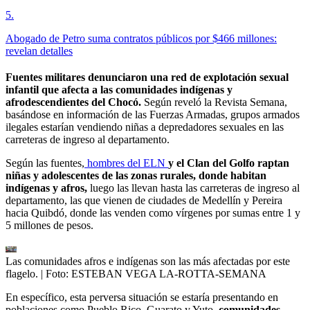
5
.
Abogado de Petro suma contratos públicos por $466 millones:
revelan detalles
Fuentes militares denunciaron una red de explotación sexual
infantil que afecta a las comunidades indígenas y
afrodescendientes del Chocó.
Según reveló la Revista Semana,
basándose en información de las Fuerzas Armadas, grupos armados
ilegales estarían vendiendo niñas a depredadores sexuales en las
carreteras de ingreso al departamento.
Según las fuentes,
hombres del ELN
y el Clan del Golfo raptan
niñas y adolescentes de las zonas rurales, donde habitan
indígenas y afros,
luego las llevan hasta las carreteras de ingreso al
departamento, las que vienen de ciudades de Medellín y Pereira
hacia Quibdó, donde las venden como vírgenes por sumas entre 1 y
5 millones de pesos.
Las comunidades afros e indígenas son las más afectadas por este
flagelo.
| Foto:
ESTEBAN VEGA LA-ROTTA-SEMANA
En específico, esta perversa situación se estaría presentando en
poblaciones como Pueblo Rico, Guarato y Yuto,
comunidades