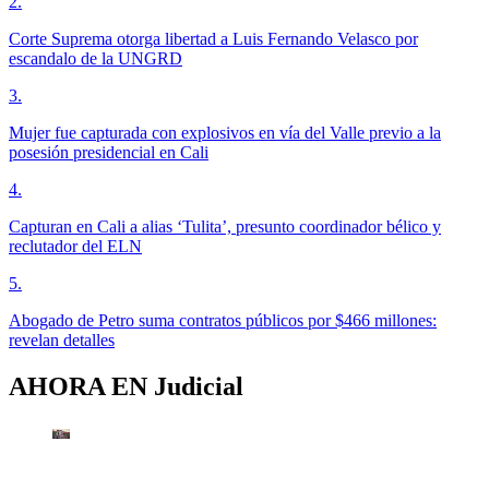
2
.
Corte Suprema otorga libertad a Luis Fernando Velasco por
escandalo de la UNGRD
3
.
Mujer fue capturada con explosivos en vía del Valle previo a la
posesión presidencial en Cali
4
.
Capturan en Cali a alias ‘Tulita’, presunto coordinador bélico y
reclutador del ELN
5
.
Abogado de Petro suma contratos públicos por $466 millones:
revelan detalles
AHORA EN
Judicial