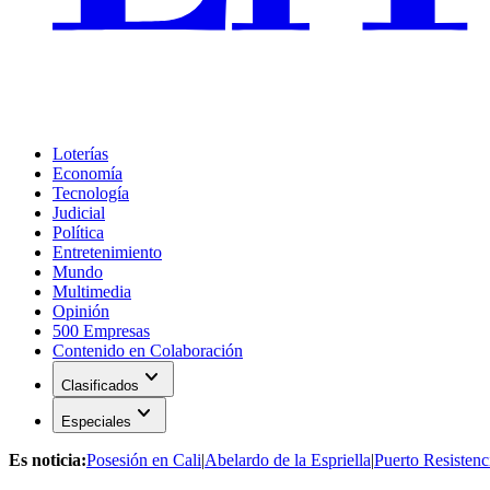
Loterías
Economía
Tecnología
Judicial
Política
Entretenimiento
Mundo
Multimedia
Opinión
500 Empresas
Contenido en Colaboración
expand_more
Clasificados
expand_more
Especiales
Es noticia:
Posesión en Cali
|
Abelardo de la Espriella
|
Puerto Resistenc