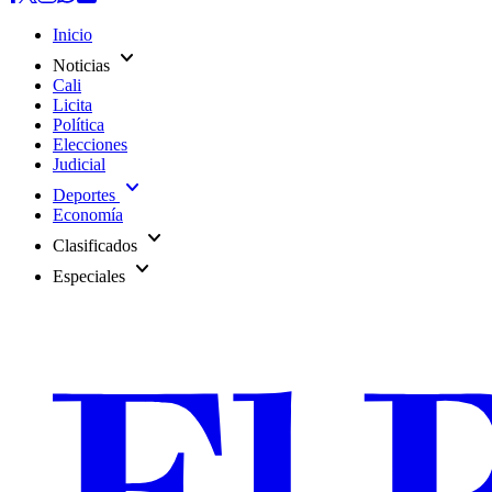
Inicio
expand_more
Noticias
Cali
Licita
Política
Elecciones
Judicial
expand_more
Deportes
Economía
expand_more
Clasificados
expand_more
Especiales