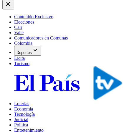
close
Contenido Exclusivo
Elecciones
Cali
Valle
Comunicadores en Comunas
Colombia
expand_more
Deportes
Licita
Turismo
Loterías
Economía
Tecnología
Judicial
Política
Entretenimiento