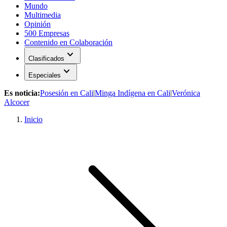
Mundo
Multimedia
Opinión
500 Empresas
Contenido en Colaboración
expand_more
Clasificados
expand_more
Especiales
Es noticia:
Posesión en Cali
|
Minga Indígena en Cali
|
Verónica
Alcocer
Inicio