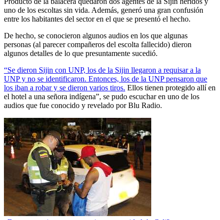
Producto de la balacera quedaron dos agentes de la Sijin heridos y
uno de los escoltas sin vida. Además, generó una gran confusión
entre los habitantes del sector en el que se presentó el hecho.
De hecho, se conocieron algunos audios en los que algunas
personas (al parecer compañeros del escolta fallecido) dieron
algunos detalles de lo que presuntamente sucedió.
“Se dieron Sijin con UNP, los de la Sijin llegaron a requisar a la
UNP y no se identificaron. Entonces, los de la UNP pensaron que
los iban a robar y se dieron varios tiros.
Ellos tienen protegido allí en
el hotel a una señora indígena”, se pudo escuchar en uno de los
audios que fue conocido y revelado por Blu Radio.