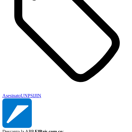
Asesinato
UNP
SIJIN
Descarga la APP
ElPaís.com.co
: