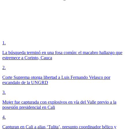
1
.
La búsqueda terminó en una fosa común: el macabro hallazgo que
estremece a Corinto, Cauca
2
.
Corte Suprema otorga libertad a Luis Fernando Velasco por
escandalo de la UNGRD
3
.
Mujer fue capturada con explosivos en vía del Valle previo a la
posesión presidencial en Cali
4
.
Capturan en Cali a alias ‘Tulita’, presunto coordinador bélico y