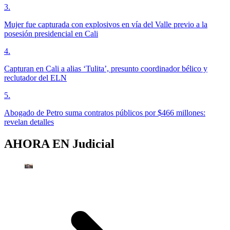
3
.
Mujer fue capturada con explosivos en vía del Valle previo a la
posesión presidencial en Cali
4
.
Capturan en Cali a alias ‘Tulita’, presunto coordinador bélico y
reclutador del ELN
5
.
Abogado de Petro suma contratos públicos por $466 millones:
revelan detalles
AHORA EN
Judicial