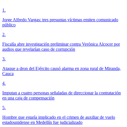
1
.
Jorge Alfredo Vargas: tres presuntas víctimas emiten comunicado
público
2
.
Fiscalía abre investigación preliminar contra Verónica Alcocer por
audios que revelarían caso de corrupción
3
.
Ataque a dron del Ejército causó alarma en zona rural de Miranda,
Cauca
4
.
Imputan a cuatro personas señaladas de direccionar la contratación
en una caja de compensación
5
.
Hombre que estaría implicado en el crimen de auxiliar de vuelo
estadounidense en Medellín fue judicializado