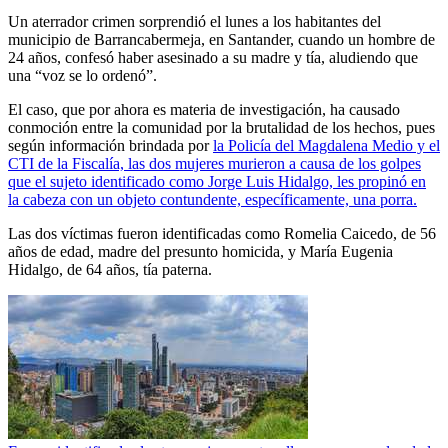
Un aterrador crimen sorprendió el lunes a los habitantes del
municipio de Barrancabermeja, en Santander, cuando un hombre de
24 años, confesó haber asesinado a su madre y tía, aludiendo que
una “voz se lo ordenó”.
El caso, que por ahora es materia de investigación, ha causado
conmoción entre la comunidad por la brutalidad de los hechos, pues
según información brindada por
la Policía del Magdalena Medio y el
CTI de la Fiscalía, las dos mujeres murieron a causa de los golpes
que el sujeto identificado como Jorge Luis Hidalgo, les propinó en
la cabeza con un objeto contundente, específicamente, una porra.
Las dos víctimas fueron identificadas como Romelia Caicedo, de 56
años de edad, madre del presunto homicida, y María Eugenia
Hidalgo, de 64 años, tía paterna.