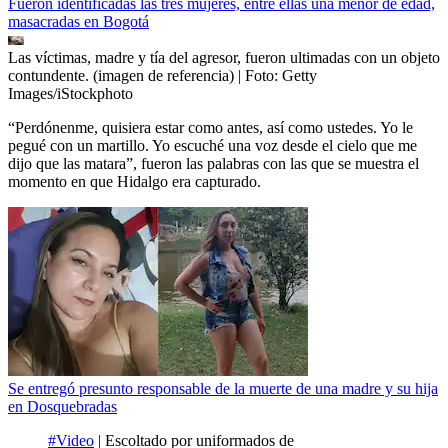
Fueron identificadas las tres mujeres, entre ellas una menor de edad,
masacradas en Bogotá
Las víctimas, madre y tía del agresor, fueron ultimadas con un objeto
contundente. (imagen de referencia)
| Foto:
Getty
Images/iStockphoto
“Perdónenme, quisiera estar como antes, así como ustedes. Yo le
pegué con un martillo. Yo escuché una voz desde el cielo que me
dijo que las matara”, fueron las palabras con las que se muestra el
momento en que Hidalgo era capturado.
Se entregó presunto responsable de la muerte de una madre y su hija
en Dosquebradas
#Video
| Escoltado por uniformados de