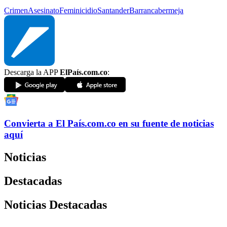
Crimen
Asesinato
Feminicidio
Santander
Barrancabermeja
Descarga la APP
ElPaís.com.co
:
Convierta a
El País
.com.co
en su fuente de noticias
aquí
Noticias
Destacadas
Noticias Destacadas