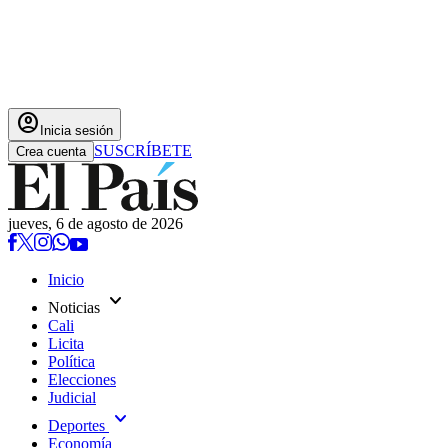
account_circle
Inicia sesión
SUSCRÍBETE
Crea cuenta
jueves, 6 de agosto de 2026
Inicio
expand_more
Noticias
Cali
Licita
Política
Elecciones
Judicial
expand_more
Deportes
Economía