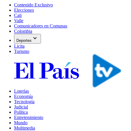
Contenido Exclusivo
Elecciones
Cali
Valle
Comunicadores en Comunas
Colombia
expand_more
Deportes
Licita
Turismo
Loterías
Economía
Tecnología
Judicial
Política
Entretenimiento
Mundo
Multimedia