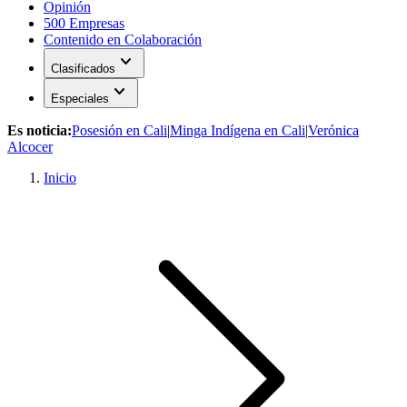
Opinión
500 Empresas
Contenido en Colaboración
expand_more
Clasificados
expand_more
Especiales
Es noticia:
Posesión en Cali
|
Minga Indígena en Cali
|
Verónica
Alcocer
Inicio