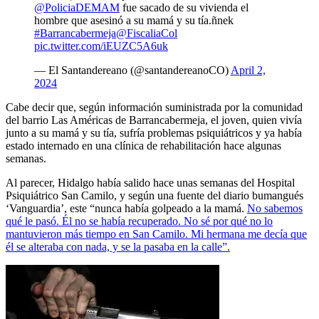
@PoliciaDEMAM
fue sacado de su vivienda el
hombre que asesinó a su mamá y su tía.ñnek
#Barrancabermeja
@FiscaliaCol
pic.twitter.com/iEUZC5A6uk
— El Santandereano (@santandereanoCO)
April 2,
2024
Cabe decir que, según información suministrada por la comunidad
del barrio Las Américas de Barrancabermeja, el joven, quien vivía
junto a su mamá y su tía, sufría problemas psiquiátricos y ya había
estado internado en una clínica de rehabilitación hace algunas
semanas.
Al parecer, Hidalgo había salido hace unas semanas del Hospital
Psiquiátrico San Camilo, y según una fuente del diario bumangués
‘Vanguardia’, este “nunca había golpeado a la mamá.
No sabemos
qué le pasó. Él no se había recuperado. No sé por qué no lo
mantuvieron más tiempo en San Camilo. Mi hermana me decía que
él se alteraba con nada, y se la pasaba en la calle”.