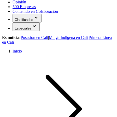
Opinión
500 Empresas
Contenido en Colaboración
expand_more
Clasificados
expand_more
Especiales
Es noticia:
Posesión en Cali
|
Minga Indígena en Cali
|
Primera Linea
en Cali
Inicio