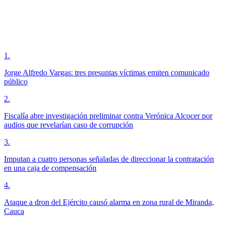
1
.
Jorge Alfredo Vargas: tres presuntas víctimas emiten comunicado
público
2
.
Fiscalía abre investigación preliminar contra Verónica Alcocer por
audios que revelarían caso de corrupción
3
.
Imputan a cuatro personas señaladas de direccionar la contratación
en una caja de compensación
4
.
Ataque a dron del Ejército causó alarma en zona rural de Miranda,
Cauca