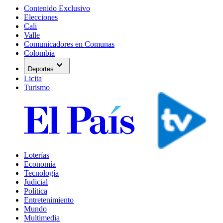
Contenido Exclusivo
Elecciones
Cali
Valle
Comunicadores en Comunas
Colombia
expand_more
Deportes
Licita
Turismo
Loterías
Economía
Tecnología
Judicial
Política
Entretenimiento
Mundo
Multimedia