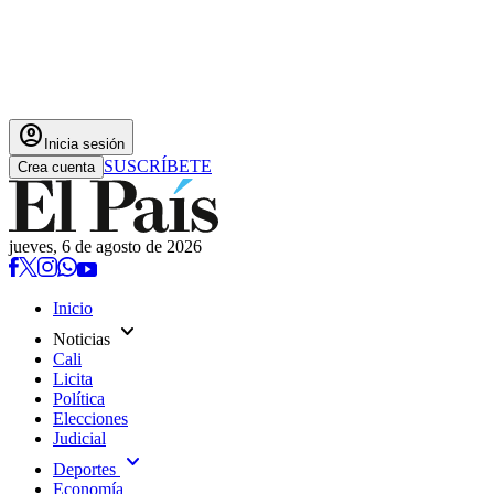
account_circle
Inicia sesión
SUSCRÍBETE
Crea cuenta
jueves, 6 de agosto de 2026
Inicio
expand_more
Noticias
Cali
Licita
Política
Elecciones
Judicial
expand_more
Deportes
Economía