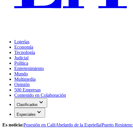
Loterías
Economía
Tecnología
Judicial
Política
Entretenimiento
Mundo
Multimedia
Opinión
500 Empresas
Contenido en Colaboración
expand_more
Clasificados
expand_more
Especiales
Es noticia:
Posesión en Cali
|
Abelardo de la Espriella
|
Puerto Resistenc