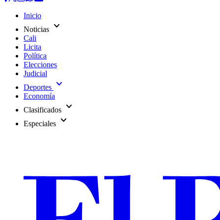
Inicio
expand_more
Noticias
Cali
Licita
Política
Elecciones
Judicial
expand_more
Deportes
Economía
expand_more
Clasificados
expand_more
Especiales