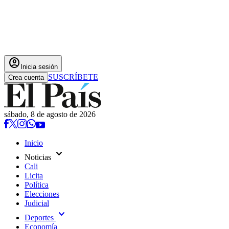
account_circle
Inicia sesión
SUSCRÍBETE
Crea cuenta
sábado, 8 de agosto de 2026
Inicio
expand_more
Noticias
Cali
Licita
Política
Elecciones
Judicial
expand_more
Deportes
Economía