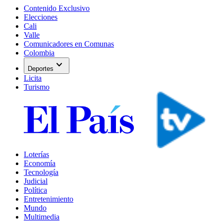
Contenido Exclusivo
Elecciones
Cali
Valle
Comunicadores en Comunas
Colombia
expand_more
Deportes
Licita
Turismo
Loterías
Economía
Tecnología
Judicial
Política
Entretenimiento
Mundo
Multimedia