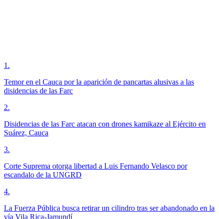
1
.
Temor en el Cauca por la aparición de pancartas alusivas a las
disidencias de las Farc
2
.
Disidencias de las Farc atacan con drones kamikaze al Ejército en
Suárez, Cauca
3
.
Corte Suprema otorga libertad a Luis Fernando Velasco por
escandalo de la UNGRD
4
.
La Fuerza Pública busca retirar un cilindro tras ser abandonado en la
vía Vila Rica-Jamundí