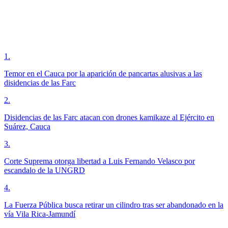
1
.
Temor en el Cauca por la aparición de pancartas alusivas a las
disidencias de las Farc
2
.
Disidencias de las Farc atacan con drones kamikaze al Ejército en
Suárez, Cauca
3
.
Corte Suprema otorga libertad a Luis Fernando Velasco por
escandalo de la UNGRD
4
.
La Fuerza Pública busca retirar un cilindro tras ser abandonado en la
vía Vila Rica-Jamundí