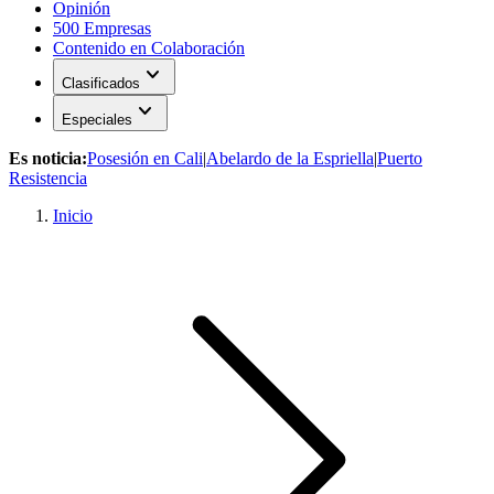
Opinión
500 Empresas
Contenido en Colaboración
expand_more
Clasificados
expand_more
Especiales
Es noticia:
Posesión en Cali
|
Abelardo de la Espriella
|
Puerto
Resistencia
Inicio