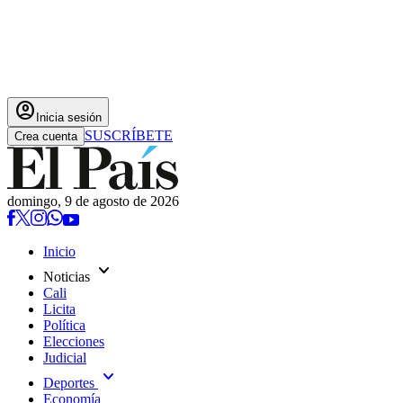
account_circle
Inicia sesión
SUSCRÍBETE
Crea cuenta
domingo, 9 de agosto de 2026
Inicio
expand_more
Noticias
Cali
Licita
Política
Elecciones
Judicial
expand_more
Deportes
Economía