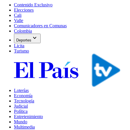
Contenido Exclusivo
Elecciones
Cali
Valle
Comunicadores en Comunas
Colombia
expand_more
Deportes
Licita
Turismo
Loterías
Economía
Tecnología
Judicial
Política
Entretenimiento
Mundo
Multimedia