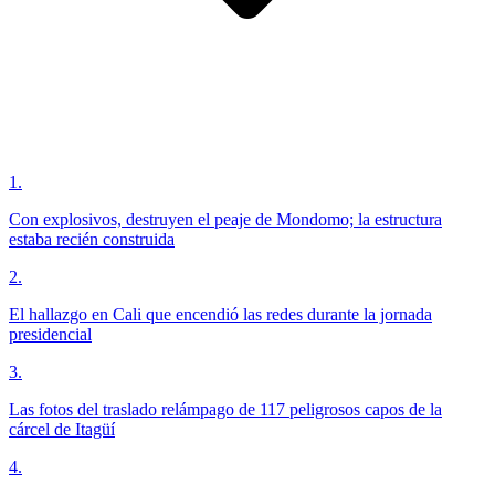
1
.
Con explosivos, destruyen el peaje de Mondomo; la estructura
estaba recién construida
2
.
El hallazgo en Cali que encendió las redes durante la jornada
presidencial
3
.
Las fotos del traslado relámpago de 117 peligrosos capos de la
cárcel de Itagüí
4
.