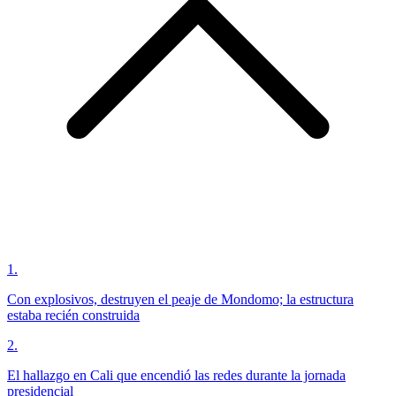
1
.
Con explosivos, destruyen el peaje de Mondomo; la estructura
estaba recién construida
2
.
El hallazgo en Cali que encendió las redes durante la jornada
presidencial