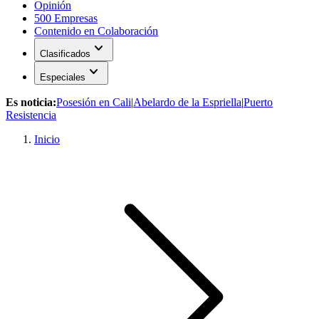
Opinión
500 Empresas
Contenido en Colaboración
expand_more
Clasificados
expand_more
Especiales
Es noticia:
Posesión en Cali
|
Abelardo de la Espriella
|
Puerto
Resistencia
Inicio