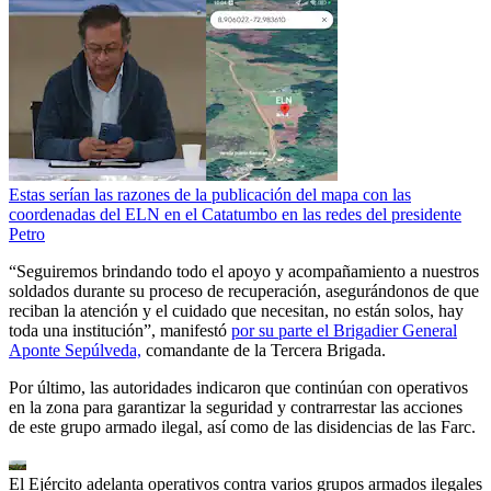
Estas serían las razones de la publicación del mapa con las
coordenadas del ELN en el Catatumbo en las redes del presidente
Petro
“Seguiremos brindando todo el apoyo y acompañamiento a nuestros
soldados durante su proceso de recuperación, asegurándonos de que
reciban la atención y el cuidado que necesitan, no están solos, hay
toda una institución”, manifestó
por su parte el Brigadier General
Aponte Sepúlveda,
comandante de la Tercera Brigada.
Por último, las autoridades indicaron que continúan con operativos
en la zona para garantizar la seguridad y contrarrestar las acciones
de este grupo armado ilegal, así como de las disidencias de las Farc.
El Ejército adelanta operativos contra varios grupos armados ilegales