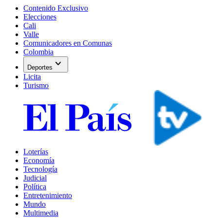
Contenido Exclusivo
Elecciones
Cali
Valle
Comunicadores en Comunas
Colombia
expand_more
Deportes
Licita
Turismo
Loterías
Economía
Tecnología
Judicial
Política
Entretenimiento
Mundo
Multimedia