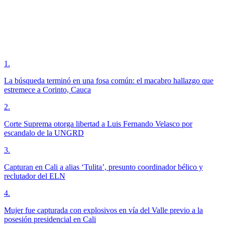
1
.
La búsqueda terminó en una fosa común: el macabro hallazgo que
estremece a Corinto, Cauca
2
.
Corte Suprema otorga libertad a Luis Fernando Velasco por
escandalo de la UNGRD
3
.
Capturan en Cali a alias ‘Tulita’, presunto coordinador bélico y
reclutador del ELN
4
.
Mujer fue capturada con explosivos en vía del Valle previo a la
posesión presidencial en Cali