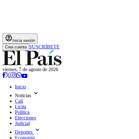
account_circle
Inicia sesión
SUSCRÍBETE
Crea cuenta
viernes, 7 de agosto de 2026
Inicio
expand_more
Noticias
Cali
Licita
Política
Elecciones
Judicial
expand_more
Deportes
Economía