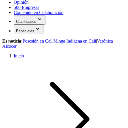
Opinión
500 Empresas
Contenido en Colaboración
expand_more
Clasificados
expand_more
Especiales
Es noticia:
Posesión en Cali
|
Minga Indígena en Cali
|
Verónica
Alcocer
Inicio