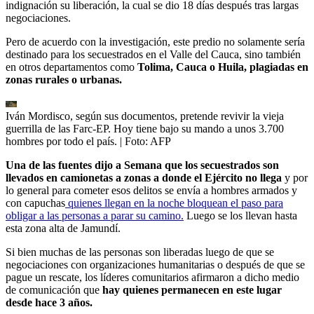
indignación su liberación, la cual se dio 18 días después tras largas
negociaciones.
Pero de acuerdo con la investigación, este predio no solamente sería
destinado para los secuestrados en el Valle del Cauca, sino también
en otros departamentos como
Tolima, Cauca o Huila, plagiadas en
zonas rurales o urbanas.
Iván Mordisco, según sus documentos, pretende revivir la vieja
guerrilla de las Farc-EP. Hoy tiene bajo su mando a unos 3.700
hombres por todo el país.
| Foto:
AFP
Una de las fuentes dijo a Semana que los secuestrados son
llevados en camionetas a zonas a donde el Ejército no llega
y por
lo general para cometer esos delitos se envía a hombres armados y
con capuchas
quienes llegan en la noche bloquean el paso para
obligar a las personas a parar su camino.
Luego se los llevan hasta
esta zona alta de Jamundí.
Si bien muchas de las personas son liberadas luego de que se
negociaciones con organizaciones humanitarias o después de que se
pague un rescate, los líderes comunitarios afirmaron a dicho medio
de comunicación que
hay quienes permanecen en este lugar
desde hace 3 años.