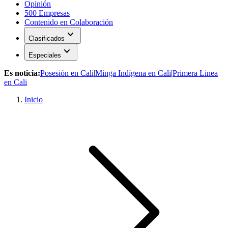
Opinión
500 Empresas
Contenido en Colaboración
expand_more
Clasificados
expand_more
Especiales
Es noticia:
Posesión en Cali
|
Minga Indígena en Cali
|
Primera Linea
en Cali
Inicio