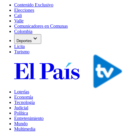
Contenido Exclusivo
Elecciones
Cali
Valle
Comunicadores en Comunas
Colombia
expand_more
Deportes
Licita
Turismo
Loterías
Economía
Tecnología
Judicial
Política
Entretenimiento
Mundo
Multimedia