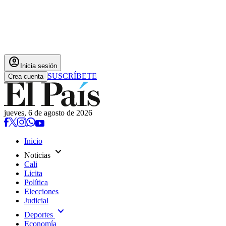
account_circle
Inicia sesión
SUSCRÍBETE
Crea cuenta
jueves, 6 de agosto de 2026
Inicio
expand_more
Noticias
Cali
Licita
Política
Elecciones
Judicial
expand_more
Deportes
Economía