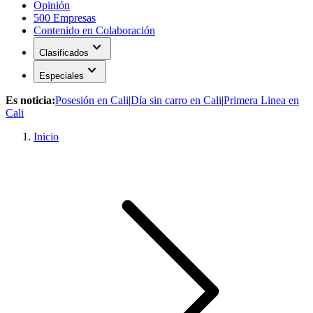
Opinión
500 Empresas
Contenido en Colaboración
expand_more
Clasificados
expand_more
Especiales
Es noticia:
Posesión en Cali
|
Día sin carro en Cali
|
Primera Linea en
Cali
Inicio