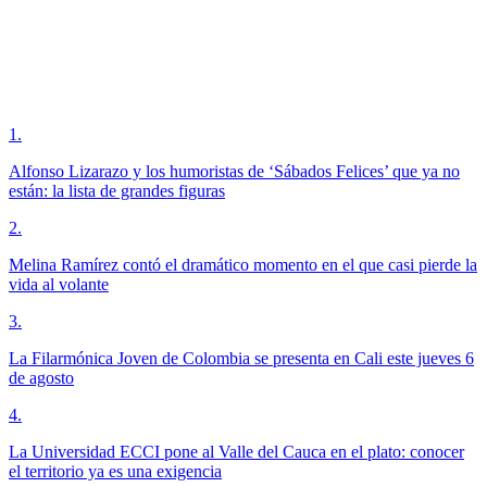
1
.
Alfonso Lizarazo y los humoristas de ‘Sábados Felices’ que ya no
están: la lista de grandes figuras
2
.
Melina Ramírez contó el dramático momento en el que casi pierde la
vida al volante
3
.
La Filarmónica Joven de Colombia se presenta en Cali este jueves 6
de agosto
4
.
La Universidad ECCI pone al Valle del Cauca en el plato: conocer
el territorio ya es una exigencia