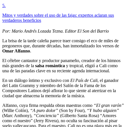
5
.
Mitos y verdades sobre el uso de las fajas: expertos aclaran sus
verdaderos beneficios
Por: Mario Andrés Lozada Tezna. Editor El Son del Barrio
La brisa de la tarde caleña parece traer consigo el eco de miles de
pregoneros que, durante décadas, han inmortalizado los versos de
Omar Alfanno
.
El célebre cantautor y productor panameño, creador de los himnos
más grandes de la
salsa romántica
y tropical, eligió a Cali como
una de las paradas clave en su reciente agenda internacional.
En un diálogo íntimo y exclusivo con
El País de Cali
, el ganador
del Latin Grammy y miembro del Salón de la Fama de los
Compositores Latinos dejó aflorar lo que siente al aterrizar en la
ciudad que almacena la memoria de la música.
Alfanno, cuya firma respalda obras maestras como
“El gran varón”
(Willie Colón),
“A puro dolor”
(Son by Four),
“Y hubo alguien”
(Marc Anthony),
“Conciencia”
(Gilberto Santa Rosa) “Amores
como el nuestro” (Jerry Rivera), no oculta su fascinación al pisar
suelo vallecaucano. Para el maestro, Cali no es una plaza más en la