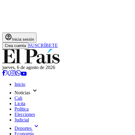
account_circle
Inicia sesión
SUSCRÍBETE
Crea cuenta
jueves, 6 de agosto de 2026
Inicio
expand_more
Noticias
Cali
Licita
Política
Elecciones
Judicial
expand_more
Deportes
Economía