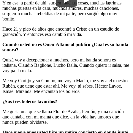
Y en esa, a partir de ahí, surgen muchas cosas, muchas lágrimas,
muchas puertas en la cara, muchos amores, muchas canciones,
surgieron muchas rebeldías de mi parte, pero surgió algo muy
bonito.
Hace 21 y pico de años que encontré a Cristo en un estudio de
grabación. Y entonces eso cambió mi vida.
Cuando usted no es Omar Alfano al público ¿Cuál es su banda
sonora?
Quizá voy a decepcionar a muchos, pero mi banda sonora es
italiana, Claudio Baglione, Lucho Dalla, Cuando quiero ir salsa, me
voy pa’ la mata.
Me voy Cortijo y su Combo, me voy a Maelo, me voy a el maestro
Rubén, que tiene que estar ahí. Me voy, tú sabes, Héctor Lavoe,
Ismael Miranda. Me encantan los boleros.
¿Sus tres boleros favoritos?
Me gusta una que se llama Flor de Azalia, Perdón, y una canción
que cantaba con mi mamá que dice, en la vida hay amores que
nunca pueden olvidarse.
Hace nueve años usted hizo un mítico concierto en donde juntó