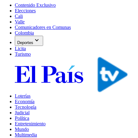
Contenido Exclusivo
Elecciones
Cali
Valle
Comunicadores en Comunas
Colombia
expand_more
Deportes
Licita
Turismo
Loterías
Economía
Tecnología
Judicial
Política
Entretenimiento
Mundo
Multimedia