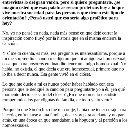
entrevistas lo del gran varón, pero si quiero preguntarle, ¿se
imaginó usted que esas palabras serían proféticas hoy a lo que
vive nuestra sociedad para las personas que tienen este tipo de
orientación? ¿Pensó usted que eso sería algo profético para
hoy?
No, yo no pensé en nada, nada más pensé en que dejé correr la
inspiración como fluyó por la historia que en sí misma encierra la
canción.
Y sí me di cuenta, es más, esa pregunta es interesantísima, porque a
mí me sorprendió cuando me dijeron que mi amigo era homosexual,
cosa que para nosotros era inaudito tener un amigo homosexual. No
había, no existía, el que decía que era homosexual, primero que no
lo iba a decir nunca. Esa gente vivió en el clóset.
Lo que me duele a mí es nunca poder haber hablado con esta
persona que le dediqué la canción para preguntarle yo a él, ¿en qué
momento decidiste salir del clóset? ¿En qué momento decidiste
romper todos los paradigmas de familia, de todo y atreverte?
Porque lo que Simón hizo fue un coraje, había que tener coraje para
hacerlo, enfrentarse a una familia, decir voy para adelante y no para
atrás, en una época en que mandaban a la hoguera y al paredón a los
homosexuales.