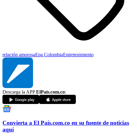
relación amorosa
Epa Colombia
Entretenimiento
Descarga la APP
ElPaís.com.co
:
Convierta a
El País
.com.co
en su fuente de noticias
aquí