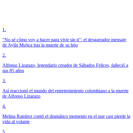
1
.
"No sé cómo voy a hacer para vivir sin ti": el desgarrador mensaje
de Aylín Mujica tras la muerte de su hijo
2
.
Alfonso Lizarazo, legendario creador de Sábados Felices, falleció a
sus 85 años
3
.
Así reaccionó el mundo del entretenimiento colombiano a la muerte
de Alfonso Lizarazo
4
.
Melina Ramírez contó el dramático momento en el que casi pierde la
vida al volante
5
.