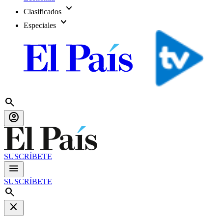
expand_more
Clasificados
expand_more
Especiales
search
account_circle
SUSCRÍBETE
menu
SUSCRÍBETE
search
close