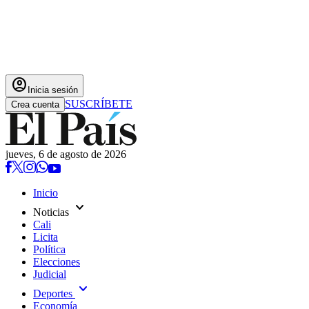
account_circle
Inicia sesión
SUSCRÍBETE
Crea cuenta
jueves, 6 de agosto de 2026
Inicio
expand_more
Noticias
Cali
Licita
Política
Elecciones
Judicial
expand_more
Deportes
Economía