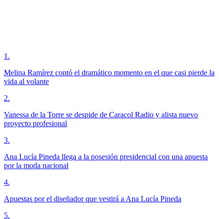
1
.
Melina Ramírez contó el dramático momento en el que casi pierde la
vida al volante
2
.
Vanessa de la Torre se despide de Caracol Radio y alista nuevo
proyecto profesional
3
.
Ana Lucía Pineda llega a la posesión presidencial con una apuesta
por la moda nacional
4
.
Apuestas por el diseñador que vestirá a Ana Lucía Pineda
5
.