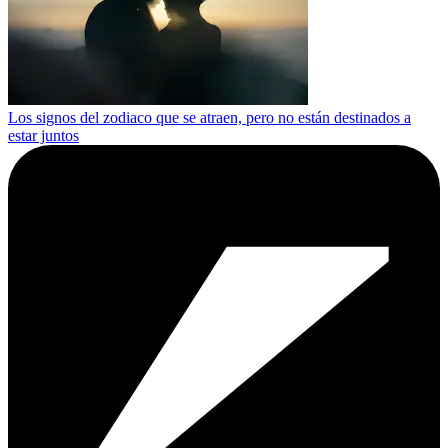
Los signos del zodiaco que se atraen, pero no están destinados a
estar juntos