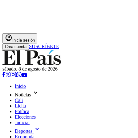
account_circle
Inicia sesión
SUSCRÍBETE
Crea cuenta
sábado, 8 de agosto de 2026
Inicio
expand_more
Noticias
Cali
Licita
Política
Elecciones
Judicial
expand_more
Deportes
Economía