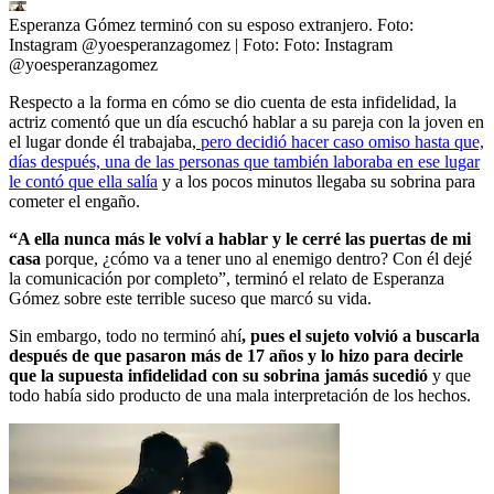
Esperanza Gómez terminó con su esposo extranjero. Foto:
Instagram @yoesperanzagomez
| Foto:
Foto: Instagram
@yoesperanzagomez
Respecto a la forma en cómo se dio cuenta de esta infidelidad, la
actriz comentó que un día escuchó hablar a su pareja con la joven en
el lugar donde él trabajaba,
pero decidió hacer caso omiso hasta que,
días después, una de las personas que también laboraba en ese lugar
le contó que ella salía
y a los pocos minutos llegaba su sobrina para
cometer el engaño.
“A ella nunca más le volví a hablar y le cerré las puertas de mi
casa
porque, ¿cómo va a tener uno al enemigo dentro? Con él dejé
la comunicación por completo”, terminó el relato de Esperanza
Gómez sobre este terrible suceso que marcó su vida.
Sin embargo, todo no terminó ahí
, pues el sujeto volvió a buscarla
después de que pasaron más de 17 años y lo hizo para decirle
que la supuesta infidelidad con su sobrina jamás sucedió
y que
todo había sido producto de una mala interpretación de los hechos.