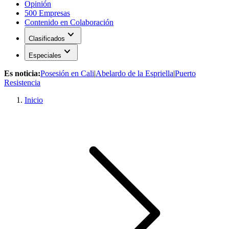
Opinión
500 Empresas
Contenido en Colaboración
expand_more
Clasificados
expand_more
Especiales
Es noticia:
Posesión en Cali
|
Abelardo de la Espriella
|
Puerto
Resistencia
Inicio