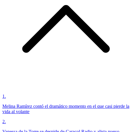
1
.
Melina Ramírez contó el dramático momento en el que casi pierde la
vida al volante
2
.
Vanessa de la Torre se despide de Caracol Radio y alista nuevo