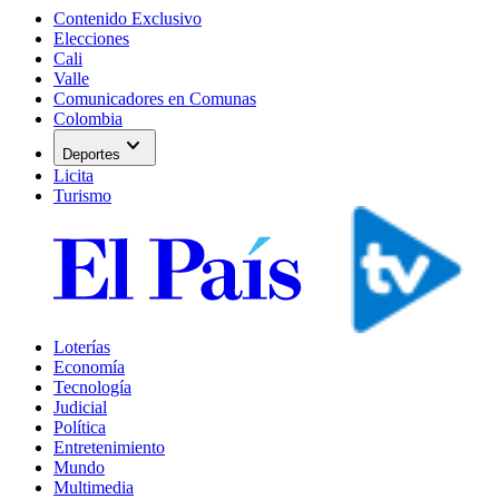
Contenido Exclusivo
Elecciones
Cali
Valle
Comunicadores en Comunas
Colombia
expand_more
Deportes
Licita
Turismo
Loterías
Economía
Tecnología
Judicial
Política
Entretenimiento
Mundo
Multimedia