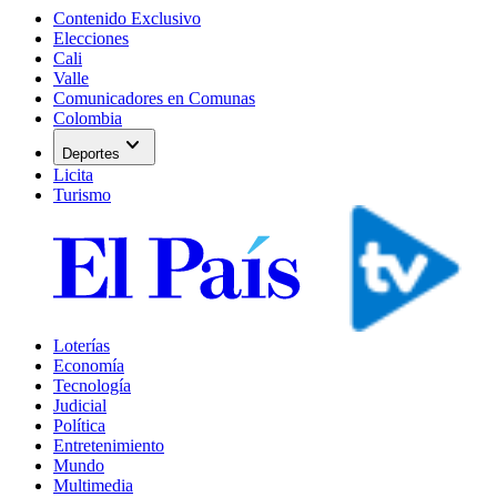
Contenido Exclusivo
Elecciones
Cali
Valle
Comunicadores en Comunas
Colombia
expand_more
Deportes
Licita
Turismo
Loterías
Economía
Tecnología
Judicial
Política
Entretenimiento
Mundo
Multimedia