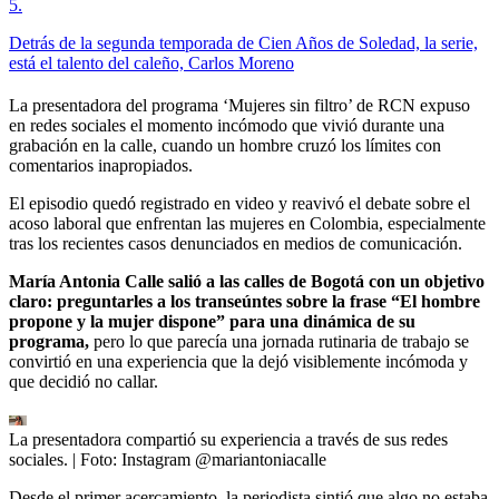
5
.
Detrás de la segunda temporada de Cien Años de Soledad, la serie,
está el talento del caleño, Carlos Moreno
La presentadora del programa ‘Mujeres sin filtro’ de RCN expuso
en redes sociales el momento incómodo que vivió durante una
grabación en la calle, cuando un hombre cruzó los límites con
comentarios inapropiados.
El episodio quedó registrado en video y reavivó el debate sobre el
acoso laboral que enfrentan las mujeres en Colombia, especialmente
tras los recientes casos denunciados en medios de comunicación.
María Antonia Calle salió a las calles de Bogotá con un objetivo
claro: preguntarles a los transeúntes sobre la frase “El hombre
propone y la mujer dispone” para una dinámica de su
programa,
pero lo que parecía una jornada rutinaria de trabajo se
convirtió en una experiencia que la dejó visiblemente incómoda y
que decidió no callar.
La presentadora compartió su experiencia a través de sus redes
sociales.
| Foto:
Instagram @mariantoniacalle
Desde el primer acercamiento, la periodista sintió que algo no estaba