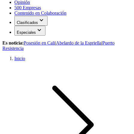
Opinión
500 Empresas
Contenido en Colaboración
expand_more
Clasificados
expand_more
Especiales
Es noticia:
Posesión en Cali
|
Abelardo de la Espriella
|
Puerto
Resistencia
Inicio