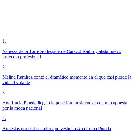
1
.
Vanessa de la Torre se despide de Caracol Radio y alista nuevo
proyecto profesional
2
.
Melina Ramírez contó el dramático momento en el que casi pierde la
vida al volante
3
.
Ana Lucía Pineda llega a la posesión presidencial con una apuesta
por la moda nacional
4
.
Apuestas por el diseñador que vestirá a Ana Lucía Pineda