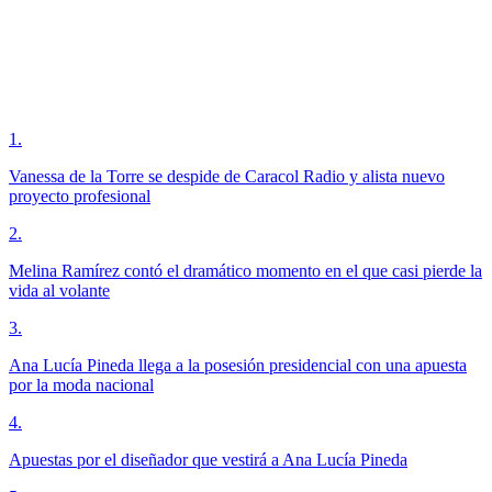
1
.
Vanessa de la Torre se despide de Caracol Radio y alista nuevo
proyecto profesional
2
.
Melina Ramírez contó el dramático momento en el que casi pierde la
vida al volante
3
.
Ana Lucía Pineda llega a la posesión presidencial con una apuesta
por la moda nacional
4
.
Apuestas por el diseñador que vestirá a Ana Lucía Pineda