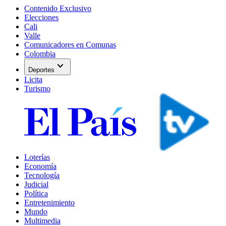
Contenido Exclusivo
Elecciones
Cali
Valle
Comunicadores en Comunas
Colombia
expand_more
Deportes
Licita
Turismo
Loterías
Economía
Tecnología
Judicial
Política
Entretenimiento
Mundo
Multimedia