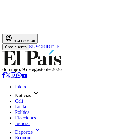
account_circle
Inicia sesión
SUSCRÍBETE
Crea cuenta
domingo, 9 de agosto de 2026
Inicio
expand_more
Noticias
Cali
Licita
Política
Elecciones
Judicial
expand_more
Deportes
Economía