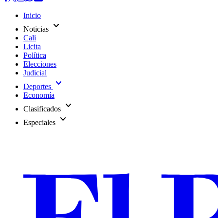
Inicio
expand_more
Noticias
Cali
Licita
Política
Elecciones
Judicial
expand_more
Deportes
Economía
expand_more
Clasificados
expand_more
Especiales