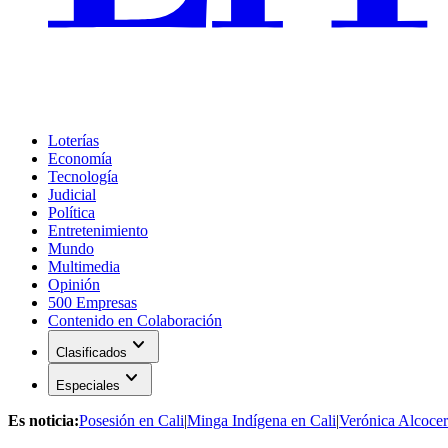
Loterías
Economía
Tecnología
Judicial
Política
Entretenimiento
Mundo
Multimedia
Opinión
500 Empresas
Contenido en Colaboración
expand_more
Clasificados
expand_more
Especiales
Es noticia:
Posesión en Cali
|
Minga Indígena en Cali
|
Verónica Alcocer