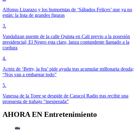
Alfonso Lizarazo y los humoristas de ‘Sábados Felices’ que ya no
están: la lista de grandes figuras
3
.
Vandalizan puente de la calle Quinta en Cali previo a la posesión
presidencial; El Negro esta claro, lanza contundente llamado a la
cordura
4
.
Actriz de ‘Betty, la fea’ pide ayuda tras acumular millonaria deuda;
“Nos van a embargar todo”
5
.
Vanessa de la Torre se despide de Caracol Radio tras recibir una
propuesta de trabajo “inesperada”
AHORA EN
Entretenimiento