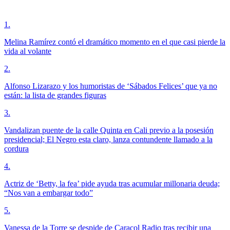
1
.
Melina Ramírez contó el dramático momento en el que casi pierde la
vida al volante
2
.
Alfonso Lizarazo y los humoristas de ‘Sábados Felices’ que ya no
están: la lista de grandes figuras
3
.
Vandalizan puente de la calle Quinta en Cali previo a la posesión
presidencial; El Negro esta claro, lanza contundente llamado a la
cordura
4
.
Actriz de ‘Betty, la fea’ pide ayuda tras acumular millonaria deuda;
“Nos van a embargar todo”
5
.
Vanessa de la Torre se despide de Caracol Radio tras recibir una