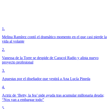
1
.
Melina Ramírez contó el dramático momento en el que casi pierde la
vida al volante
2
.
Vanessa de la Torre se despide de Caracol Radio y alista nuevo
proyecto profesional
3
.
Apuestas por el diseñador que vestirá a Ana Lucía Pineda
4
.
Actriz de ‘Betty, la fea’ pide ayuda tras acumular millonaria deuda;
“Nos van a embargar todo”
5
.