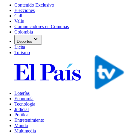
Contenido Exclusivo
Elecciones
Cali
Valle
Comunicadores en Comunas
Colombia
expand_more
Deportes
Licita
Turismo
Loterías
Economía
Tecnología
Judicial
Política
Entretenimiento
Mundo
Multimedia