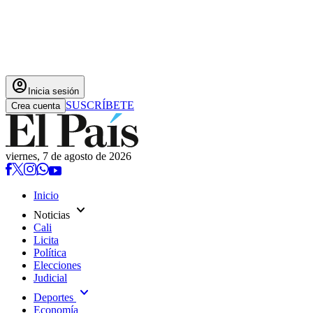
account_circle
Inicia sesión
SUSCRÍBETE
Crea cuenta
viernes, 7 de agosto de 2026
Inicio
expand_more
Noticias
Cali
Licita
Política
Elecciones
Judicial
expand_more
Deportes
Economía