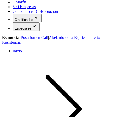
Opinión
500 Empresas
Contenido en Colaboración
expand_more
Clasificados
expand_more
Especiales
Es noticia:
Posesión en Cali
|
Abelardo de la Espriella
|
Puerto
Resistencia
Inicio