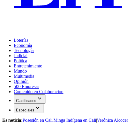
Loterías
Economía
Tecnología
Judicial
Política
Entretenimiento
Mundo
Multimedia
Opinión
500 Empresas
Contenido en Colaboración
expand_more
Clasificados
expand_more
Especiales
Es noticia:
Posesión en Cali
|
Minga Indígena en Cali
|
Verónica Alcocer