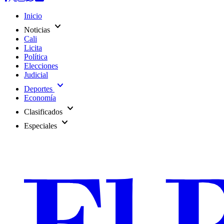
Inicio
expand_more
Noticias
Cali
Licita
Política
Elecciones
Judicial
expand_more
Deportes
Economía
expand_more
Clasificados
expand_more
Especiales