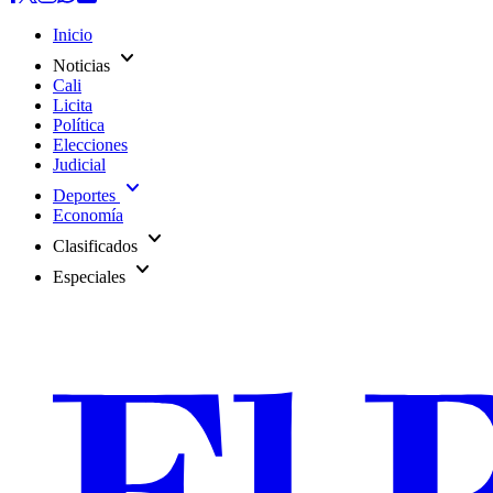
Inicio
expand_more
Noticias
Cali
Licita
Política
Elecciones
Judicial
expand_more
Deportes
Economía
expand_more
Clasificados
expand_more
Especiales