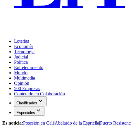
Loterías
Economía
Tecnología
Judicial
Política
Entretenimiento
Mundo
Multimedia
Opinión
500 Empresas
Contenido en Colaboración
expand_more
Clasificados
expand_more
Especiales
Es noticia:
Posesión en Cali
|
Abelardo de la Espriella
|
Puerto Resistenc