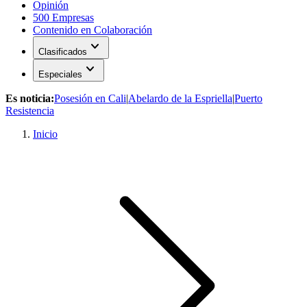
Opinión
500 Empresas
Contenido en Colaboración
expand_more
Clasificados
expand_more
Especiales
Es noticia:
Posesión en Cali
|
Abelardo de la Espriella
|
Puerto
Resistencia
Inicio