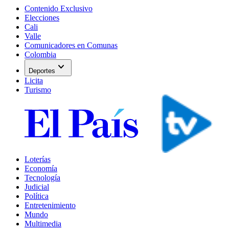
Contenido Exclusivo
Elecciones
Cali
Valle
Comunicadores en Comunas
Colombia
expand_more
Deportes
Licita
Turismo
Loterías
Economía
Tecnología
Judicial
Política
Entretenimiento
Mundo
Multimedia