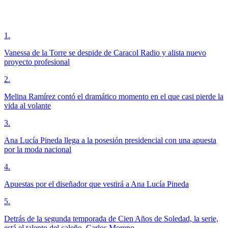
1
.
Vanessa de la Torre se despide de Caracol Radio y alista nuevo
proyecto profesional
2
.
Melina Ramírez contó el dramático momento en el que casi pierde la
vida al volante
3
.
Ana Lucía Pineda llega a la posesión presidencial con una apuesta
por la moda nacional
4
.
Apuestas por el diseñador que vestirá a Ana Lucía Pineda
5
.
Detrás de la segunda temporada de Cien Años de Soledad, la serie,
está el talento del caleño, Carlos Moreno