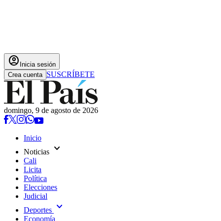
account_circle
Inicia sesión
SUSCRÍBETE
Crea cuenta
domingo, 9 de agosto de 2026
Inicio
expand_more
Noticias
Cali
Licita
Política
Elecciones
Judicial
expand_more
Deportes
Economía