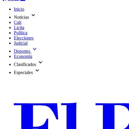
Inicio
expand_more
Noticias
Cali
Licita
Política
Elecciones
Judicial
expand_more
Deportes
Economía
expand_more
Clasificados
expand_more
Especiales