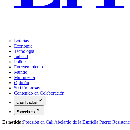
Loterías
Economía
Tecnología
Judicial
Política
Entretenimiento
Mundo
Multimedia
Opinión
500 Empresas
Contenido en Colaboración
expand_more
Clasificados
expand_more
Especiales
Es noticia:
Posesión en Cali
|
Abelardo de la Espriella
|
Puerto Resistenc