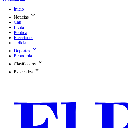
Inicio
expand_more
Noticias
Cali
Licita
Política
Elecciones
Judicial
expand_more
Deportes
Economía
expand_more
Clasificados
expand_more
Especiales