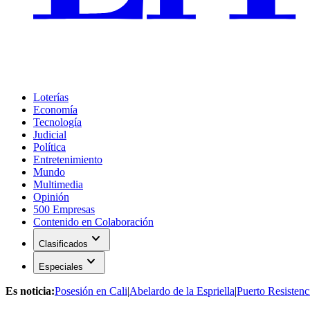
Loterías
Economía
Tecnología
Judicial
Política
Entretenimiento
Mundo
Multimedia
Opinión
500 Empresas
Contenido en Colaboración
expand_more
Clasificados
expand_more
Especiales
Es noticia:
Posesión en Cali
|
Abelardo de la Espriella
|
Puerto Resistenc