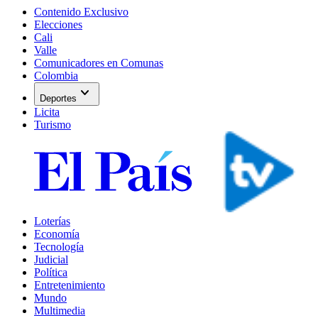
Contenido Exclusivo
Elecciones
Cali
Valle
Comunicadores en Comunas
Colombia
expand_more
Deportes
Licita
Turismo
Loterías
Economía
Tecnología
Judicial
Política
Entretenimiento
Mundo
Multimedia