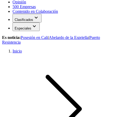
Opinión
500 Empresas
Contenido en Colaboración
expand_more
Clasificados
expand_more
Especiales
Es noticia:
Posesión en Cali
|
Abelardo de la Espriella
|
Puerto
Resistencia
Inicio