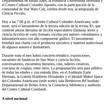
Departamental de Bellas Artes, la Pontificia Universidad Javeriana y
el Centro Cultural Colombo Japonés, con la participación de la
comunidad de Star Wars Cali, celebra desde hoy, la temporada de
Ciencia Ficción.
Hoy a las 7:00 p.m. el Centro Cultural Colombo Americano, sede
norte, será el lanzamiento de la tercera edición de la revista ÍO, que
contiene piezas literarias de ficción especulativa (fantasía, terror y
ciencia ficción) de corto formato, escritas por autores colombianos y
latinoamericanos con alto componente gráfico. El lanzamiento
brindará una charla con el productor ejecutivo y material audiovisual
de algunos autores e ilustradores.
Durante todo el mes habrá concierto temático, exposiciones,
encuentro de fanáticos de Star Wars y ciencia ficción,
conversatorios, encuentros literarios, cine, talleres creativos,
concurso de cosplay, entre otros. La programación será para público
de todas las edades y con entrada libre, en el Auditorio Earle
Sherman, la Galería Humberto Hernández y el Idealab Maker Space
del Colombo Americano (sede norte); sala Beethoven del Instituto
Departamental de Bellas Artes; la Comicteca, biblioteca y auditorio
del Centro Cultural Comfandi.
A nivel nacional