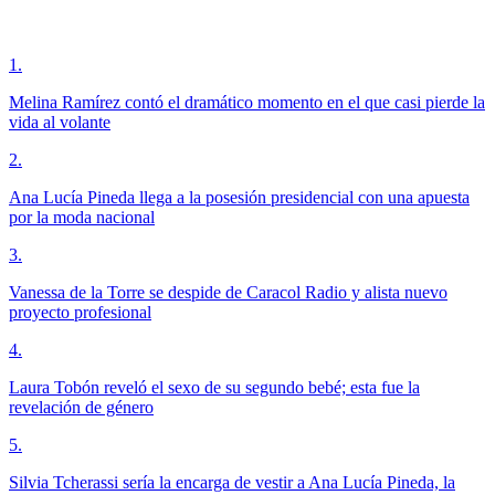
1
.
Melina Ramírez contó el dramático momento en el que casi pierde la
vida al volante
2
.
Ana Lucía Pineda llega a la posesión presidencial con una apuesta
por la moda nacional
3
.
Vanessa de la Torre se despide de Caracol Radio y alista nuevo
proyecto profesional
4
.
Laura Tobón reveló el sexo de su segundo bebé; esta fue la
revelación de género
5
.
Silvia Tcherassi sería la encarga de vestir a Ana Lucía Pineda, la