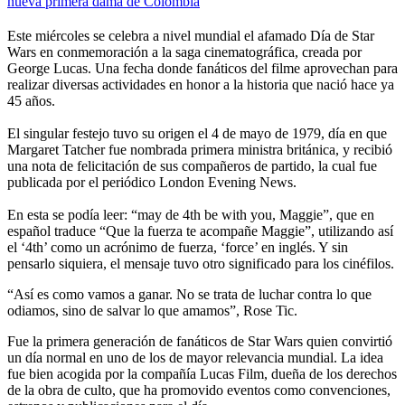
nueva primera dama de Colombia
Este miércoles se celebra a nivel mundial el afamado Día de Star
Wars en conmemoración a la saga cinematográfica, creada por
George Lucas. Una fecha donde fanáticos del filme aprovechan para
realizar diversas actividades en honor a la historia que nació hace ya
45 años.
El singular festejo tuvo su origen el 4 de mayo de 1979, día en que
Margaret Tatcher fue nombrada primera ministra británica, y recibió
una nota de felicitación de sus compañeros de partido, la cual fue
publicada por el periódico London Evening News.
En esta se podía leer: “may de 4th be with you, Maggie”, que en
español traduce “Que la fuerza te acompañe Maggie”, utilizando así
el ‘4th’ como un acrónimo de fuerza, ‘force’ en inglés. Y sin
pensarlo siquiera, el mensaje tuvo otro significado para los cinéfilos.
“Así es como vamos a ganar. No se trata de luchar contra lo que
odiamos, sino de salvar lo que amamos”, Rose Tic.
Fue la primera generación de fanáticos de Star Wars quien convirtió
un día normal en uno de los de mayor relevancia mundial. La idea
fue bien acogida por la compañía Lucas Film, dueña de los derechos
de la obra de culto, que ha promovido eventos como convenciones,