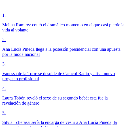
1
.
Melina Ramírez contó el dramático momento en el que casi pierde la
vida al volante
2
.
Ana Lucía Pineda llega a la posesión presidencial con una apuesta
por la moda nacional
3
.
Vanessa de la Torre se despide de Caracol Radio y alista nuevo
proyecto profesional
4
.
Laura Tobón reveló el sexo de su segundo bebé; esta fue la
revelación de género
5
.
Silvia Tcherassi sería la encarga de vestir a Ana Lucía Pineda, la