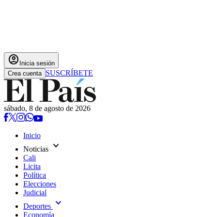
account_circle
Inicia sesión
SUSCRÍBETE
Crea cuenta
sábado, 8 de agosto de 2026
Inicio
expand_more
Noticias
Cali
Licita
Política
Elecciones
Judicial
expand_more
Deportes
Economía