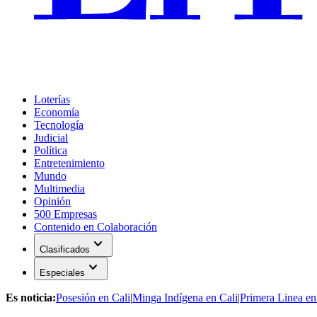
Loterías
Economía
Tecnología
Judicial
Política
Entretenimiento
Mundo
Multimedia
Opinión
500 Empresas
Contenido en Colaboración
expand_more
Clasificados
expand_more
Especiales
Es noticia:
Posesión en Cali
|
Minga Indígena en Cali
|
Primera Linea en