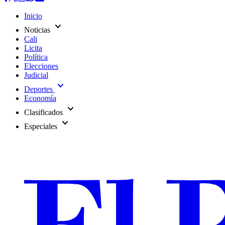
Inicio
expand_more
Noticias
Cali
Licita
Política
Elecciones
Judicial
expand_more
Deportes
Economía
expand_more
Clasificados
expand_more
Especiales