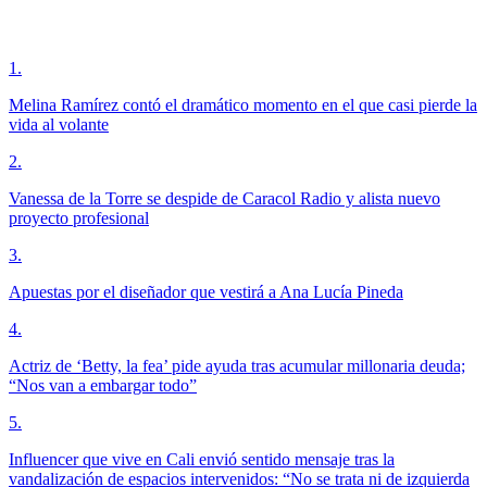
1
.
Melina Ramírez contó el dramático momento en el que casi pierde la
vida al volante
2
.
Vanessa de la Torre se despide de Caracol Radio y alista nuevo
proyecto profesional
3
.
Apuestas por el diseñador que vestirá a Ana Lucía Pineda
4
.
Actriz de ‘Betty, la fea’ pide ayuda tras acumular millonaria deuda;
“Nos van a embargar todo”
5
.
Influencer que vive en Cali envió sentido mensaje tras la
vandalización de espacios intervenidos: “No se trata ni de izquierda