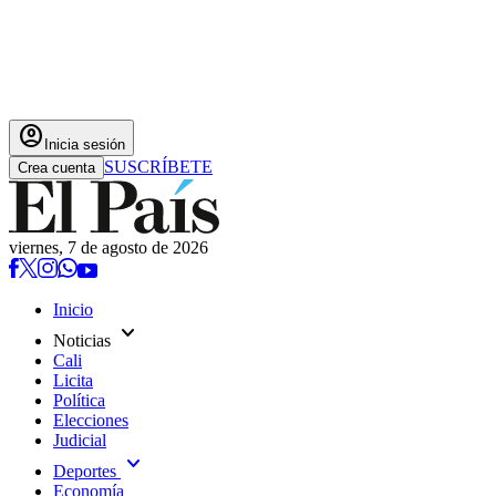
account_circle
Inicia sesión
SUSCRÍBETE
Crea cuenta
viernes, 7 de agosto de 2026
Inicio
expand_more
Noticias
Cali
Licita
Política
Elecciones
Judicial
expand_more
Deportes
Economía