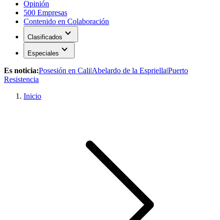
Opinión
500 Empresas
Contenido en Colaboración
expand_more
Clasificados
expand_more
Especiales
Es noticia:
Posesión en Cali
|
Abelardo de la Espriella
|
Puerto
Resistencia
Inicio