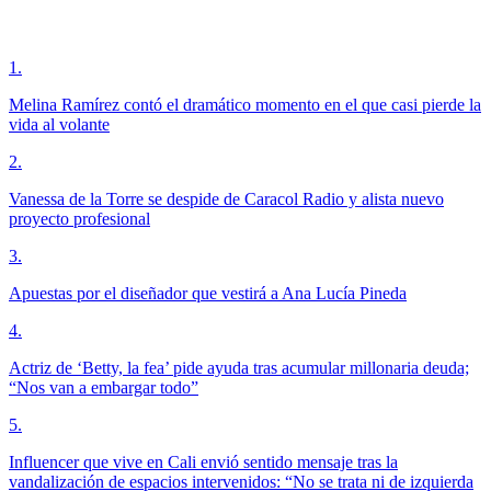
1
.
Melina Ramírez contó el dramático momento en el que casi pierde la
vida al volante
2
.
Vanessa de la Torre se despide de Caracol Radio y alista nuevo
proyecto profesional
3
.
Apuestas por el diseñador que vestirá a Ana Lucía Pineda
4
.
Actriz de ‘Betty, la fea’ pide ayuda tras acumular millonaria deuda;
“Nos van a embargar todo”
5
.
Influencer que vive en Cali envió sentido mensaje tras la
vandalización de espacios intervenidos: “No se trata ni de izquierda