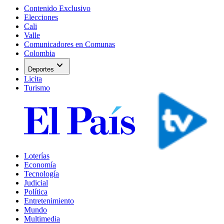
Contenido Exclusivo
Elecciones
Cali
Valle
Comunicadores en Comunas
Colombia
expand_more
Deportes
Licita
Turismo
Loterías
Economía
Tecnología
Judicial
Política
Entretenimiento
Mundo
Multimedia