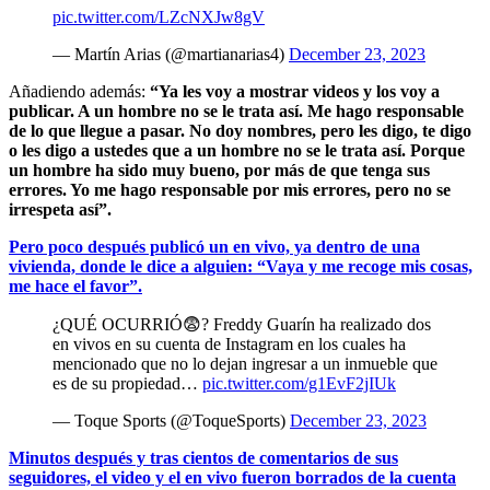
pic.twitter.com/LZcNXJw8gV
— Martín Arias (@martianarias4)
December 23, 2023
Añadiendo además:
“Ya les voy a mostrar videos y los voy a
publicar. A un hombre no se le trata así. Me hago responsable
de lo que llegue a pasar. No doy nombres, pero les digo, te digo
o les digo a ustedes que a un hombre no se le trata así. Porque
un hombre ha sido muy bueno, por más de que tenga sus
errores. Yo me hago responsable por mis errores, pero no se
irrespeta así”.
Pero poco después publicó un en vivo, ya dentro de una
vivienda, donde le dice a alguien: “Vaya y me recoge mis cosas,
me hace el favor”.
¿QUÉ OCURRIÓ😨? Freddy Guarín ha realizado dos
en vivos en su cuenta de Instagram en los cuales ha
mencionado que no lo dejan ingresar a un inmueble que
es de su propiedad…
pic.twitter.com/g1EvF2jIUk
— Toque Sports (@ToqueSports)
December 23, 2023
Minutos después y tras cientos de comentarios de sus
seguidores, el video y el en vivo fueron borrados de la cuenta