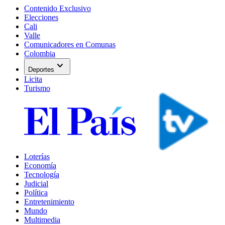
Contenido Exclusivo
Elecciones
Cali
Valle
Comunicadores en Comunas
Colombia
expand_more
Deportes
Licita
Turismo
Loterías
Economía
Tecnología
Judicial
Política
Entretenimiento
Mundo
Multimedia