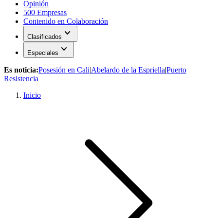
Opinión
500 Empresas
Contenido en Colaboración
expand_more
Clasificados
expand_more
Especiales
Es noticia:
Posesión en Cali
|
Abelardo de la Espriella
|
Puerto
Resistencia
Inicio