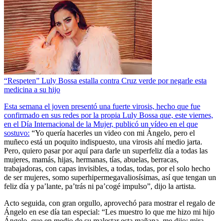
“Respeten” Luly Bossa estalla contra Cruz verde por negarle esta
medicina a su hijo
Esta semana el joven presentó una fuerte virosis, hecho que fue
confirmado en sus redes por la propia Luly Bossa que, este viernes,
en el Día Internacional de la Mujer, publicó un vídeo en el que
sostuvo:
“Yo quería hacerles un video con mi Ángelo, pero el
muñeco está un poquito indispuesto, una virosis ahí medio jarta.
Pero, quiero pasar por aquí para darle un superfeliz día a todas las
mujeres, mamás, hijas, hermanas, tías, abuelas, berracas,
trabajadoras, con capas invisibles, a todas, todas, por el solo hecho
de ser mujeres, somo superhipermegavaliosísimas, así que tengan un
feliz día y pa’lante, pa’trás ni pa’cogé impulso”, dijo la artista.
Acto seguida, con gran orgullo, aprovechó para mostrar el regalo de
Ángelo en ese día tan especial: “Les muestro lo que me hizo mi hijo
Ángelo, que en medio de su malestar esta mañana, me dijo: mira