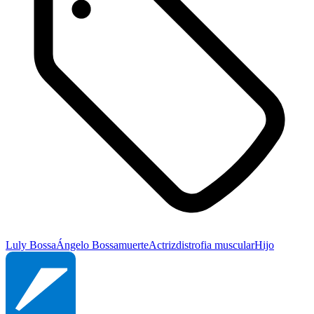
Luly Bossa
Ángelo Bossa
muerte
Actriz
distrofia muscular
Hijo