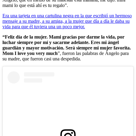
mami lo que está ahí es tu regalo”.
Era una tarjeta en una cartulina negra en la que escribió un hermoso
mensaje a su madre, a su amiga, a la mujer que día a día le daba su
vida para que él tuviera una un poco mejor.
“Feliz día de la mujer. Mami gracias por darme la vida, por
luchar siempre por mí y sacarme adelante. Eres mi ángel
guardián y mayor motivación. Será siempre mi mujer favorita.
Mom I love you very much
”, fueron las palabras de Ángelo para
su madre, que fueron casi una despedida.