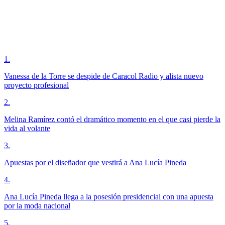
1
.
Vanessa de la Torre se despide de Caracol Radio y alista nuevo
proyecto profesional
2
.
Melina Ramírez contó el dramático momento en el que casi pierde la
vida al volante
3
.
Apuestas por el diseñador que vestirá a Ana Lucía Pineda
4
.
Ana Lucía Pineda llega a la posesión presidencial con una apuesta
por la moda nacional
5
.