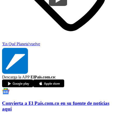
'En Qué Planeta'
vuelve
Descarga la APP
ElPaís.com.co
:
Convierta a
El País
.com.co
en su fuente de noticias
aquí