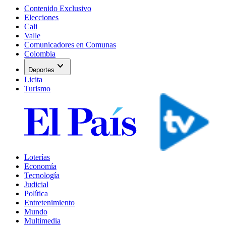
Contenido Exclusivo
Elecciones
Cali
Valle
Comunicadores en Comunas
Colombia
expand_more
Deportes
Licita
Turismo
Loterías
Economía
Tecnología
Judicial
Política
Entretenimiento
Mundo
Multimedia