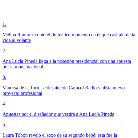
1
.
Melina Ramírez contó el dramático momento en el que casi pierde la
vida al volante
2
.
Ana Lucía Pineda llega a la posesión presidencial con una apuesta
por la moda nacional
3
.
Vanessa de la Torre se despide de Caracol Radio y alista nuevo
proyecto profesional
4
.
Apuestas por el diseñador que vestirá a Ana Lucía Pineda
5
.
Laura Tobón reveló el sexo de su segundo bebé; esta fue la