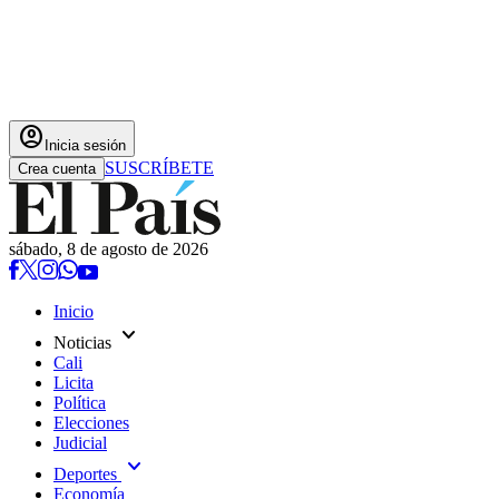
account_circle
Inicia sesión
SUSCRÍBETE
Crea cuenta
sábado, 8 de agosto de 2026
Inicio
expand_more
Noticias
Cali
Licita
Política
Elecciones
Judicial
expand_more
Deportes
Economía