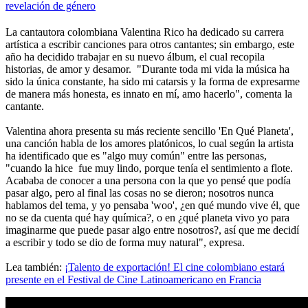
revelación de género
La cantautora colombiana Valentina Rico ha dedicado su carrera
artística a escribir canciones para otros cantantes; sin embargo, este
año ha decidido trabajar en su nuevo álbum, el cual recopila
historias, de amor y desamor. "Durante toda mi vida la música ha
sido la única constante, ha sido mi catarsis y la forma de expresarme
de manera más honesta, es innato en mí, amo hacerlo", comenta la
cantante.
Valentina ahora presenta su más reciente sencillo 'En Qué Planeta',
una canción habla de los amores platónicos, lo cual según la artista
ha identificado que es "algo muy común" entre las personas,
"cuando la hice fue muy lindo, porque tenía el sentimiento a flote.
Acababa de conocer a una persona con la que yo pensé que podía
pasar algo, pero al final las cosas no se dieron; nosotros nunca
hablamos del tema, y yo pensaba 'woo', ¿en qué mundo vive él, que
no se da cuenta qué hay química?, o en ¿qué planeta vivo yo para
imaginarme que puede pasar algo entre nosotros?, así que me decidí
a escribir y todo se dio de forma muy natural", expresa.
Lea también:
¡Talento de exportación! El cine colombiano estará
presente en el Festival de Cine Latinoamericano en Francia