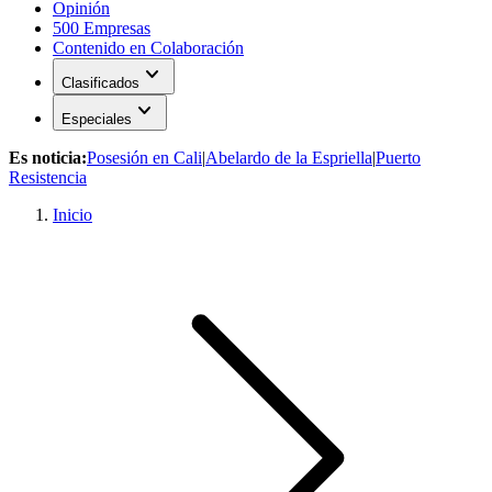
Opinión
500 Empresas
Contenido en Colaboración
expand_more
Clasificados
expand_more
Especiales
Es noticia:
Posesión en Cali
|
Abelardo de la Espriella
|
Puerto
Resistencia
Inicio