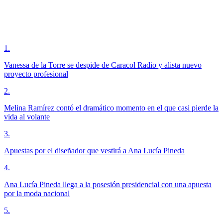
1
.
Vanessa de la Torre se despide de Caracol Radio y alista nuevo
proyecto profesional
2
.
Melina Ramírez contó el dramático momento en el que casi pierde la
vida al volante
3
.
Apuestas por el diseñador que vestirá a Ana Lucía Pineda
4
.
Ana Lucía Pineda llega a la posesión presidencial con una apuesta
por la moda nacional
5
.