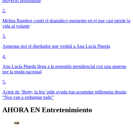
proyecto profesional
2
.
Melina Ramírez contó el dramático momento en el que casi pierde la
vida al volante
3
.
Apuestas por el diseñador que vestirá a Ana Lucía Pineda
4
.
Ana Lucía Pineda llega a la posesión presidencial con una apuesta
por la moda nacional
5
.
Actriz de ‘Betty, la fea’ pide ayuda tras acumular millonaria deuda;
“Nos van a embargar todo”
AHORA EN
Entretenimiento