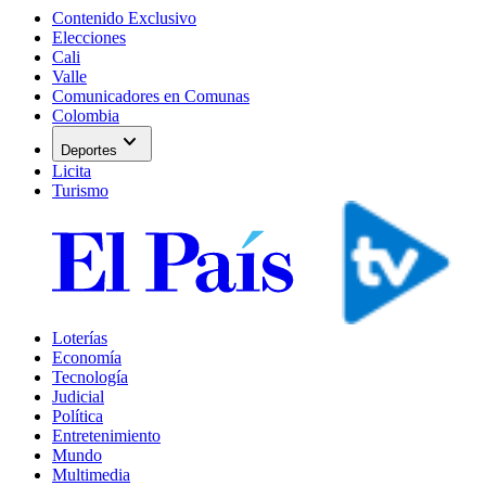
Contenido Exclusivo
Elecciones
Cali
Valle
Comunicadores en Comunas
Colombia
expand_more
Deportes
Licita
Turismo
Loterías
Economía
Tecnología
Judicial
Política
Entretenimiento
Mundo
Multimedia