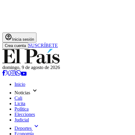
account_circle
Inicia sesión
SUSCRÍBETE
Crea cuenta
domingo, 9 de agosto de 2026
Inicio
expand_more
Noticias
Cali
Licita
Política
Elecciones
Judicial
expand_more
Deportes
Economía