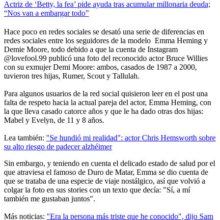
Actriz de ‘Betty, la fea’ pide ayuda tras acumular millonaria deuda;
“Nos van a embargar todo”
Hace poco en redes sociales se desató una serie de diferencias en
redes sociales entre los seguidores de la modelo Emma Heming y
Demie Moore, todo debido a que la cuenta de Instagram
@lovefool.99 publicó una foto del reconocido actor Bruce Willies
con su exmujer Demi Moore: ambos, casados de 1987 a 2000,
tuvieron tres hijas, Rumer, Scout y Tallulah.
Para algunos usuarios de la red social quisieron leer en el post una
falta de respeto hacia la actual pareja del actor, Emma Heming, con
la que lleva casado catorce años y que le ha dado otras dos hijas:
Mabel y Evelyn, de 11 y 8 años.
Lea también:
"Se hundió mi realidad": actor Chris Hemsworth sobre
su alto riesgo de padecer alzhéimer
Sin embargo, y teniendo en cuenta el delicado estado de salud por el
que atraviesa el famoso de Duro de Matar, Emma se dio cuenta de
que se trataba de una especie de viaje nostálgico, así que volvió a
colgar la foto en sus stories con un texto que decía: "Sí, a mí
también me gustaban juntos".
Más noticias:
"Era la persona más triste que he conocido", dijo Sam