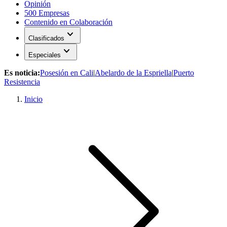
Opinión
500 Empresas
Contenido en Colaboración
expand_more
Clasificados
expand_more
Especiales
Es noticia:
Posesión en Cali
|
Abelardo de la Espriella
|
Puerto
Resistencia
Inicio