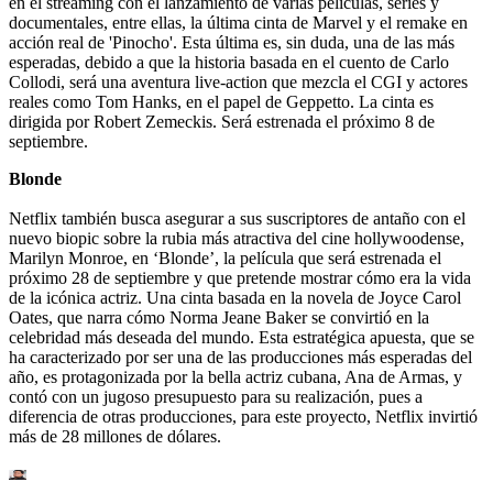
en el streaming con el lanzamiento de varias películas, series y
documentales, entre ellas, la última cinta de Marvel y el remake en
acción real de 'Pinocho'. Esta última es, sin duda, una de las más
esperadas, debido a que la historia basada en el cuento de Carlo
Collodi, será una aventura live-action que mezcla el CGI y actores
reales como Tom Hanks, en el papel de Geppetto. La cinta es
dirigida por Robert Zemeckis. Será estrenada el próximo 8 de
septiembre.
Blonde
Netflix también busca asegurar a sus suscriptores de antaño con el
nuevo biopic sobre la rubia más atractiva del cine hollywoodense,
Marilyn Monroe, en ‘Blonde’, la película que será estrenada el
próximo 28 de septiembre y que pretende mostrar cómo era la vida
de la icónica actriz. Una cinta basada en la novela de Joyce Carol
Oates, que narra cómo Norma Jeane Baker se convirtió en la
celebridad más deseada del mundo. Esta estratégica apuesta, que se
ha caracterizado por ser una de las producciones más esperadas del
año, es protagonizada por la bella actriz cubana, Ana de Armas, y
contó con un jugoso presupuesto para su realización, pues a
diferencia de otras producciones, para este proyecto, Netflix invirtió
más de 28 millones de dólares.