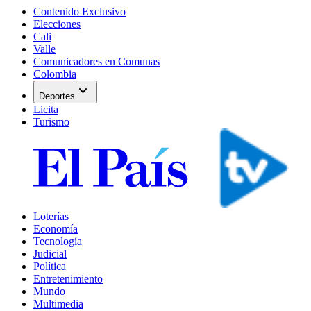
Contenido Exclusivo
Elecciones
Cali
Valle
Comunicadores en Comunas
Colombia
expand_more
Deportes
Licita
Turismo
Loterías
Economía
Tecnología
Judicial
Política
Entretenimiento
Mundo
Multimedia