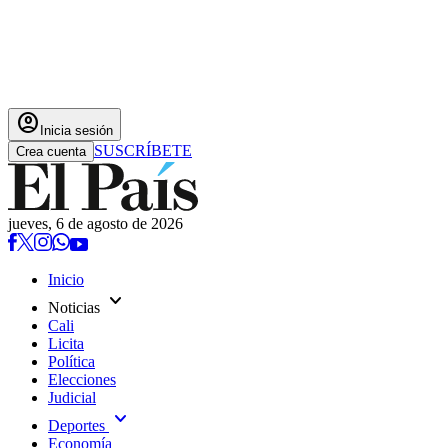
account_circle
Inicia sesión
SUSCRÍBETE
Crea cuenta
jueves, 6 de agosto de 2026
Inicio
expand_more
Noticias
Cali
Licita
Política
Elecciones
Judicial
expand_more
Deportes
Economía