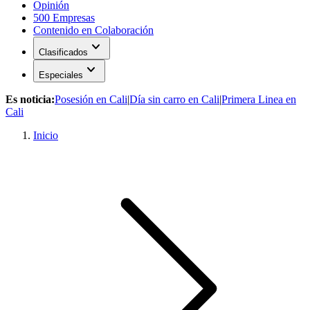
Opinión
500 Empresas
Contenido en Colaboración
expand_more
Clasificados
expand_more
Especiales
Es noticia:
Posesión en Cali
|
Día sin carro en Cali
|
Primera Linea en
Cali
Inicio