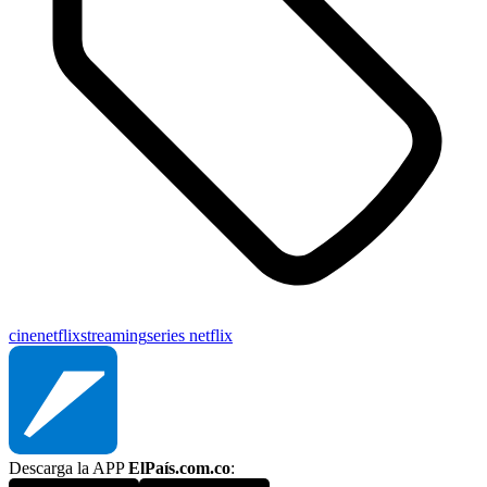
cine
netflix
streaming
series netflix
Descarga la APP
ElPaís.com.co
: