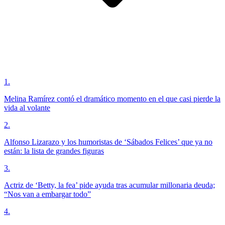
1
.
Melina Ramírez contó el dramático momento en el que casi pierde la
vida al volante
2
.
Alfonso Lizarazo y los humoristas de ‘Sábados Felices’ que ya no
están: la lista de grandes figuras
3
.
Actriz de ‘Betty, la fea’ pide ayuda tras acumular millonaria deuda;
“Nos van a embargar todo”
4
.