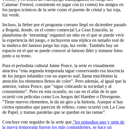
Calamar: Frenesí, consistente en jugar con (o contra) los amigos en
los juegos icónicos de la serie como el puente de cristal y luz roja,
luz verde.
Incluso, la fiebre por el programa coreano llegó en diciembre pasado
a Bogotá, donde, en el centro comercial La Gran Estación, la
plataforma de ‘streaming’ organizó un sitio en el que se puede vivir
la experiencia del juego, e incluyeron una réplica en tamaño real de
la muñeca del famoso juego luz roja, luz verde. También hay un
espacio en el que se puede conocer al famoso líder y tomarse fotos
junto a su trono.
Para el periodista cultural Jaime Ponce, la serie es visualmente
atractiva “esta segunda temporada sigue conservando esa inocencia
de los juegos infantiles con un aspecto naif, llama muchísimo la
atención los elementos llenos de color”. Pero además, al igual que la
anterior, valora Ponce, que “sigue criticando la sociedad y al
consumismo”. Pero en esta ocasión, no cae en el afán de lo que
ocurrió con películas como Los Juegos del Hambre o Divergente.
“Tiene nuevos elementos, le da un giro a la historia. Aunque sí hay
ciertos episodios que parecen de relleno, como ocurrió con La Casa
de Papel, y tramas paralelas que se quedan en las ramas”.
Concluye este seguidor de la serie que
“los episodios uno y siete de
la nueva temporada fueron los más contundentes, se hace un