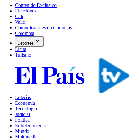
Contenido Exclusivo
Elecciones
Cali
Valle
Comunicadores en Comunas
Colombia
expand_more
Deportes
Licita
Turismo
Loterías
Economía
Tecnología
Judicial
Política
Entretenimiento
Mundo
Multimedia