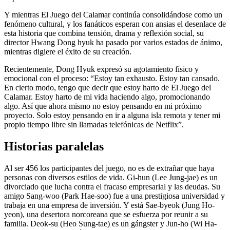
Y mientras El Juego del Calamar continúa consolidándose como un
fenómeno cultural, y los fanáticos esperan con ansias el desenlace de
esta historia que combina tensión, drama y reflexión social, su
director Hwang Dong hyuk ha pasado por varios estados de ánimo,
mientras digiere el éxito de su creación.
Recientemente, Dong Hyuk expresó su agotamiento físico y
emocional con el proceso: “Estoy tan exhausto. Estoy tan cansado.
En cierto modo, tengo que decir que estoy harto de El Juego del
Calamar. Estoy harto de mi vida haciendo algo, promocionando
algo. Así que ahora mismo no estoy pensando en mi próximo
proyecto. Solo estoy pensando en ir a alguna isla remota y tener mi
propio tiempo libre sin llamadas telefónicas de Netflix”.
Historias paralelas
Al ser 456 los participantes del juego, no es de extrañar que haya
personas con diversos estilos de vida. Gi-hun (Lee Jung-jae) es un
divorciado que lucha contra el fracaso empresarial y las deudas. Su
amigo Sang-woo (Park Hae-soo) fue a una prestigiosa universidad y
trabaja en una empresa de inversión. Y está Sae-byeok (Jung Ho-
yeon), una desertora norcoreana que se esfuerza por reunir a su
familia. Deok-su (Heo Sung-tae) es un gángster y Jun-ho (Wi Ha-