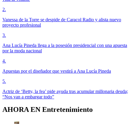
2
.
Vanessa de la Torre se despide de Caracol Radio y alista nuevo
proyecto profesional
3
.
Ana Lucía Pineda llega a la posesión presidencial con una apuesta
por la moda nacional
4
.
Apuestas por el diseñador que vestirá a Ana Lucía Pineda
5
.
Actriz de ‘Betty, la fea’ pide ayuda tras acumular millonaria deuda;
“Nos van a embargar todo”
AHORA EN
Entretenimiento