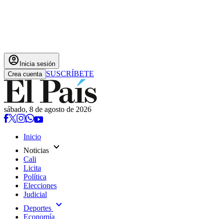
account_circle
Inicia sesión
SUSCRÍBETE
Crea cuenta
sábado, 8 de agosto de 2026
Inicio
expand_more
Noticias
Cali
Licita
Política
Elecciones
Judicial
expand_more
Deportes
Economía