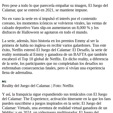
Pero pese a todo lo que parecería empañar su imagen, El Juego del
Calamar, que se estrenó en 2021, se mantiene impune.
No en vano la serie en sí impulsó el interés por el contenido
coreano, los momentos icónicos se volvieron virales, las ventas de
calzado deportivo Vans slip-on aumentaron un 8,000 % y los
disfraces de Halloween se agotaron en todo el mundo.
La serie, además, hizo historia en los premios Emmy al ser la
primera de habla no inglesa en recibir varios galardones. Tras este
éxito, Netflix estrenó El Juego del Calamar: El Desafío, la serie de
reality nominada al Emmy y ganadora de un BAFTA que también
encabezó el Top 10 global de Netflix. En dicho reality, a diferencia
de la serie, los participantes que no completaban los desafíos no
enfrentaban consecuencias fatales, pero sí vivían una experiencia
llena de adrenalina.
Reality del Juego del Calamar.
| Foto:
Netflix
Y así, la franquicia sigue expandiendo sus tentáculos con El Juego
del Calamar: The Experience, activación itinerante en la que los fans
pueden suscribirse a juegos inspirados en la serie; El Juego del
Calamar: Virtuals, una aventura de realidad virtual ganadora de un
Webby; y en 2024, un videojuego multijugador, El Juego del