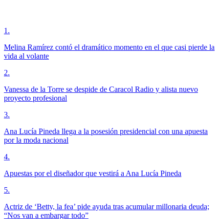
1
.
Melina Ramírez contó el dramático momento en el que casi pierde la
vida al volante
2
.
Vanessa de la Torre se despide de Caracol Radio y alista nuevo
proyecto profesional
3
.
Ana Lucía Pineda llega a la posesión presidencial con una apuesta
por la moda nacional
4
.
Apuestas por el diseñador que vestirá a Ana Lucía Pineda
5
.
Actriz de ‘Betty, la fea’ pide ayuda tras acumular millonaria deuda;
“Nos van a embargar todo”