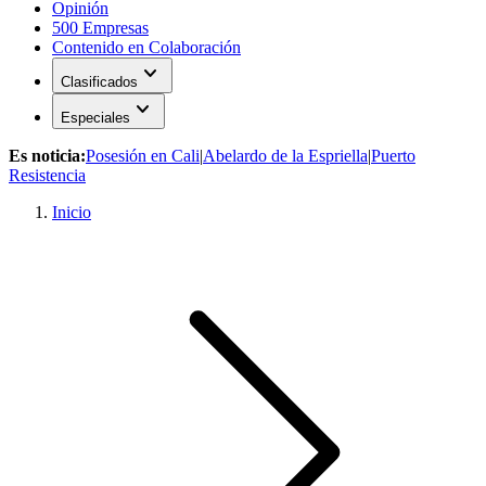
Opinión
500 Empresas
Contenido en Colaboración
expand_more
Clasificados
expand_more
Especiales
Es noticia:
Posesión en Cali
|
Abelardo de la Espriella
|
Puerto
Resistencia
Inicio