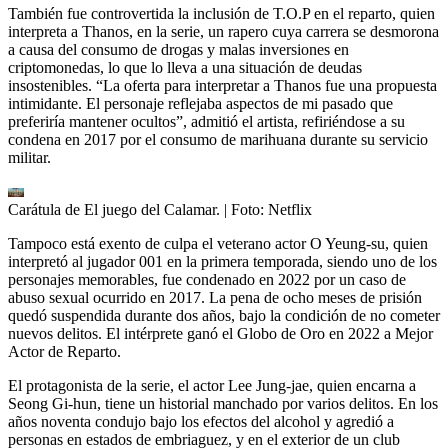
También fue controvertida la inclusión de T.O.P en el reparto, quien
interpreta a Thanos, en la serie, un rapero cuya carrera se desmorona
a causa del consumo de drogas y malas inversiones en
criptomonedas, lo que lo lleva a una situación de deudas
insostenibles. “La oferta para interpretar a Thanos fue una propuesta
intimidante. El personaje reflejaba aspectos de mi pasado que
preferiría mantener ocultos”, admitió el artista, refiriéndose a su
condena en 2017 por el consumo de marihuana durante su servicio
militar.
Carátula de El juego del Calamar.
| Foto:
Netflix
Tampoco está exento de culpa el veterano actor O Yeung-su, quien
interpretó al jugador 001 en la primera temporada, siendo uno de los
personajes memorables, fue condenado en 2022 por un caso de
abuso sexual ocurrido en 2017. La pena de ocho meses de prisión
quedó suspendida durante dos años, bajo la condición de no cometer
nuevos delitos. El intérprete ganó el Globo de Oro en 2022 a Mejor
Actor de Reparto.
El protagonista de la serie, el actor Lee Jung-jae, quien encarna a
Seong Gi-hun, tiene un historial manchado por varios delitos. En los
años noventa condujo bajo los efectos del alcohol y agredió a
personas en estados de embriaguez, y en el exterior de un club