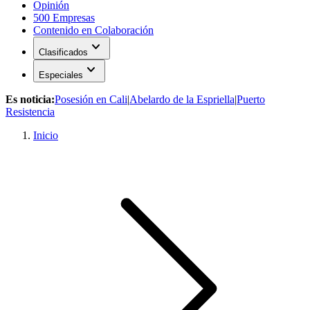
Opinión
500 Empresas
Contenido en Colaboración
expand_more
Clasificados
expand_more
Especiales
Es noticia:
Posesión en Cali
|
Abelardo de la Espriella
|
Puerto
Resistencia
Inicio