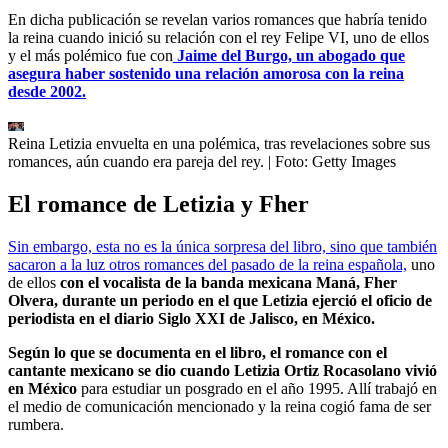
En dicha publicación se revelan varios romances que habría tenido
la reina cuando inició su relación con el rey Felipe VI, uno de ellos
y el más polémico fue con
Jaime del Burgo, un abogado que
asegura haber sostenido una relación amorosa con la reina
desde 2002.
Reina Letizia envuelta en una polémica, tras revelaciones sobre sus
romances, aún cuando era pareja del rey.
| Foto:
Getty Images
El romance de Letizia y Fher
Sin embargo, esta no es la única sorpresa del libro, sino que también
sacaron a la luz otros romances del pasado de la reina española,
uno
de ellos
con el vocalista de la banda mexicana Maná, Fher
Olvera, durante un periodo en el que Letizia ejerció el oficio de
periodista en el diario Siglo XXI de Jalisco, en México.
Según lo que se documenta en el libro, el romance con el
cantante mexicano se dio cuando Letizia Ortiz Rocasolano vivió
en México
para estudiar un posgrado en el año 1995. Allí trabajó en
el medio de comunicación mencionado y la reina cogió fama de ser
rumbera.