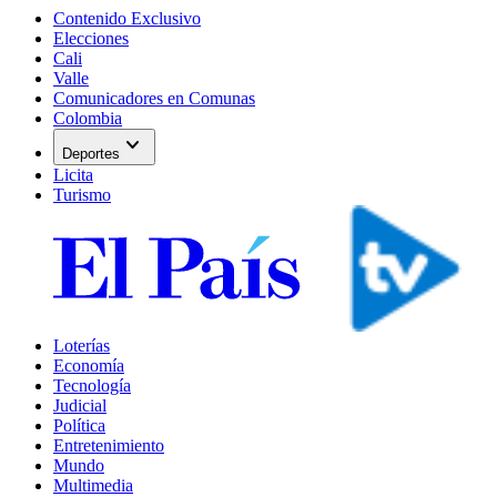
Contenido Exclusivo
Elecciones
Cali
Valle
Comunicadores en Comunas
Colombia
expand_more
Deportes
Licita
Turismo
Loterías
Economía
Tecnología
Judicial
Política
Entretenimiento
Mundo
Multimedia