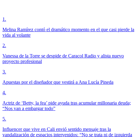
1
.
Melina Ramírez contó el dramático momento en el que casi pierde la
vida al volante
2
.
Vanessa de la Torre se despide de Caracol Radio y alista nuevo
proyecto profesional
3
.
Apuestas por el diseñador que vestirá a Ana Lucía Pineda
4
.
Actriz de ‘Betty, la fea’ pide ayuda tras acumular millonaria deuda;
“Nos van a embargar todo”
5
.
Influencer que vive en Cali envió sentido mensaje tras la
vandalización de espacios intervenidos: “No se trata ni de izquierda