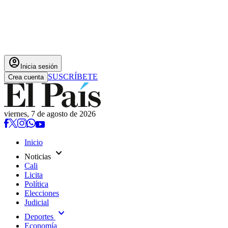
account_circle
Inicia sesión
SUSCRÍBETE
Crea cuenta
viernes, 7 de agosto de 2026
Inicio
expand_more
Noticias
Cali
Licita
Política
Elecciones
Judicial
expand_more
Deportes
Economía