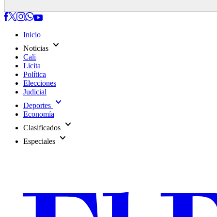
Inicio
expand_more
Noticias
Cali
Licita
Política
Elecciones
Judicial
expand_more
Deportes
Economía
expand_more
Clasificados
expand_more
Especiales