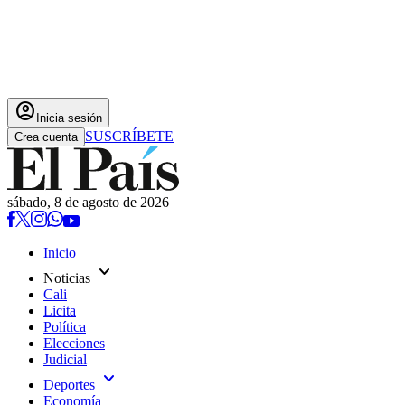
account_circle
Inicia sesión
SUSCRÍBETE
Crea cuenta
sábado, 8 de agosto de 2026
Inicio
expand_more
Noticias
Cali
Licita
Política
Elecciones
Judicial
expand_more
Deportes
Economía