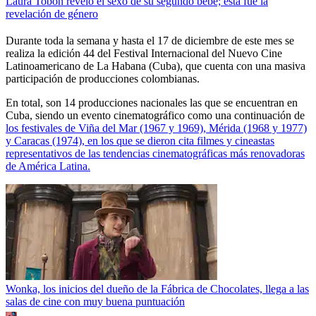
Laura Tobón reveló el sexo de su segundo bebé; esta fue la
revelación de género
Durante toda la semana y hasta el 17 de diciembre de este mes se
realiza la edición 44 del Festival Internacional del Nuevo Cine
Latinoamericano de La Habana (Cuba), que cuenta con una masiva
participación de producciones colombianas.
En total, son 14 producciones nacionales las que se encuentran en
Cuba, siendo un evento cinematográfico como una continuación de
los festivales de Viña del Mar (1967 y 1969), Mérida (1968 y 1977)
y Caracas (1974), en los que se dieron cita filmes y cineastas
representativos de las tendencias cinematográficas más renovadoras
de América Latina.
Wonka, los inicios del dueño de la Fábrica de Chocolates, llega a las
salas de cine con muy buena puntuación