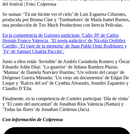
del festival
| Foto:
Colprensa
Se suman: ‘Tú me hiciste ver el cielo’ de Luis Esguerra Cifuentes,
producida por Bruma Cine y ‘Tumbadores’ de María Isabel Burnes,
una producción de Too Much Productions con Inercia Películas.
En la competencia de Guiones participan ‘Caño 39′ de Carlos
Hernán Franco Valencia, ‘El poeta galáctico’ de Nicolás Ordóñez
Carrillo, ‘El viaje de la memoria’ de Juan Pablo Ortiz Rodríguez y
‘Fe’ de Samuel Chalela Puccini’.
Junto a ellos están ‘Invisible’ de Andrés Castañeda Romero y Óscar
Eduardo Adán Díaz: ‘La guarrior’ de Juliana Ramírez Plazas;
‘Matuna’ de Daniela Narváez Huertas; ‘Un velorio del carajo’ de
Diógenes Guerra Miranda; ‘Un viejo sin documentos’ de Edgar De
Luque y ‘Raíces del sol’ de Cynthia Alvarado, Jennifer Zapateiro y
Claudio D’Elia.
Finalmente, en la competencia de Carteles participan ‘Día de visita’
y ‘El canto del auricanturi’ de Jonathan Ríos Valencia (Nattan) y
‘Todas las flores’ de Jonathan Cárdenas (Jacs).
Con información de Colprensa