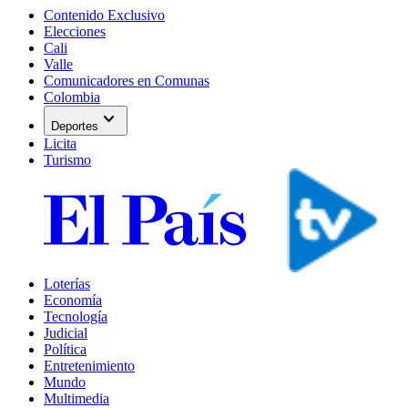
Contenido Exclusivo
Elecciones
Cali
Valle
Comunicadores en Comunas
Colombia
expand_more
Deportes
Licita
Turismo
Loterías
Economía
Tecnología
Judicial
Política
Entretenimiento
Mundo
Multimedia