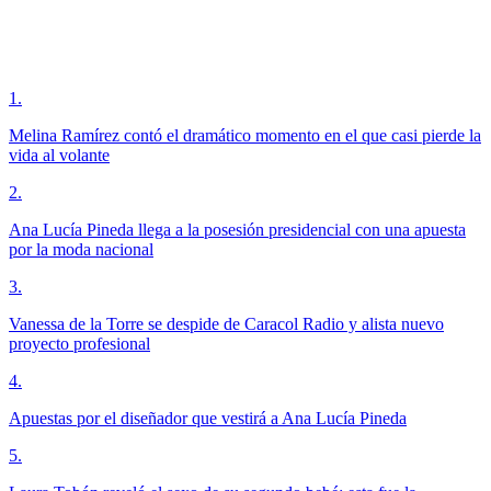
1
.
Melina Ramírez contó el dramático momento en el que casi pierde la
vida al volante
2
.
Ana Lucía Pineda llega a la posesión presidencial con una apuesta
por la moda nacional
3
.
Vanessa de la Torre se despide de Caracol Radio y alista nuevo
proyecto profesional
4
.
Apuestas por el diseñador que vestirá a Ana Lucía Pineda
5
.