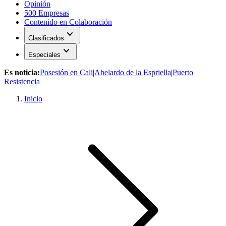
Opinión
500 Empresas
Contenido en Colaboración
expand_more
Clasificados
expand_more
Especiales
Es noticia:
Posesión en Cali
|
Abelardo de la Espriella
|
Puerto
Resistencia
Inicio