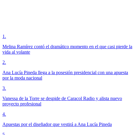
1
.
Melina Ramírez contó el dramático momento en el que casi pierde la
vida al volante
2
.
Ana Lucía Pineda llega a la posesión presidencial con una apuesta
por la moda nacional
3
.
Vanessa de la Torre se despide de Caracol Radio y alista nuevo
proyecto profesional
4
.
Apuestas por el diseñador que vestirá a Ana Lucía Pineda
5
.