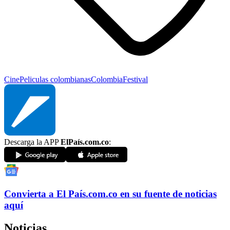
Cine
Peliculas colombianas
Colombia
Festival
Descarga la APP
ElPaís.com.co
:
Convierta a
El País
.com.co
en su fuente de noticias
aquí
Noticias