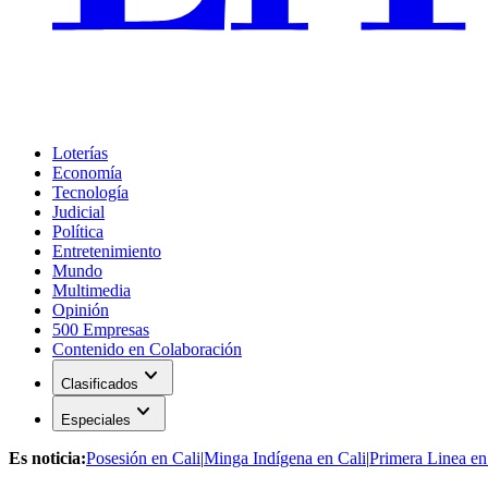
Loterías
Economía
Tecnología
Judicial
Política
Entretenimiento
Mundo
Multimedia
Opinión
500 Empresas
Contenido en Colaboración
expand_more
Clasificados
expand_more
Especiales
Es noticia:
Posesión en Cali
|
Minga Indígena en Cali
|
Primera Linea en