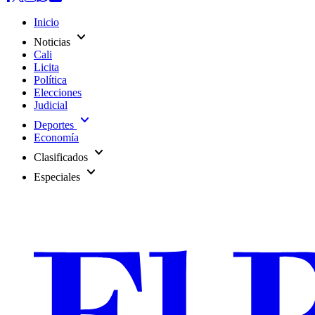
Inicio
expand_more
Noticias
Cali
Licita
Política
Elecciones
Judicial
expand_more
Deportes
Economía
expand_more
Clasificados
expand_more
Especiales