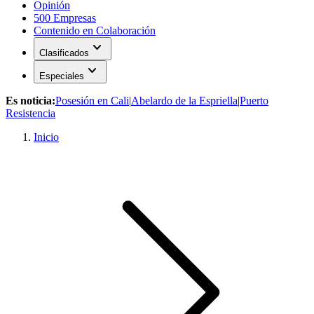
Opinión
500 Empresas
Contenido en Colaboración
expand_more
Clasificados
expand_more
Especiales
Es noticia:
Posesión en Cali
|
Abelardo de la Espriella
|
Puerto
Resistencia
Inicio