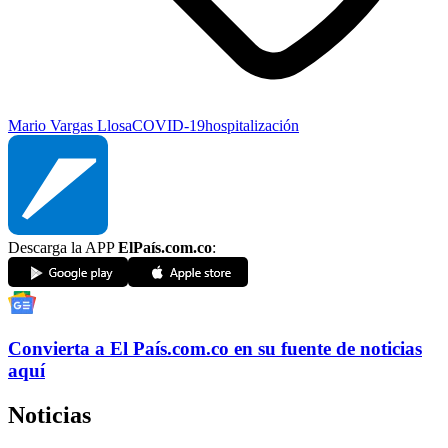
Mario Vargas Llosa
COVID-19
hospitalización
Descarga la APP
ElPaís.com.co
:
Convierta a
El País
.com.co
en su fuente de noticias
aquí
Noticias