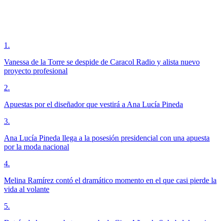
1
.
Vanessa de la Torre se despide de Caracol Radio y alista nuevo
proyecto profesional
2
.
Apuestas por el diseñador que vestirá a Ana Lucía Pineda
3
.
Ana Lucía Pineda llega a la posesión presidencial con una apuesta
por la moda nacional
4
.
Melina Ramírez contó el dramático momento en el que casi pierde la
vida al volante
5
.