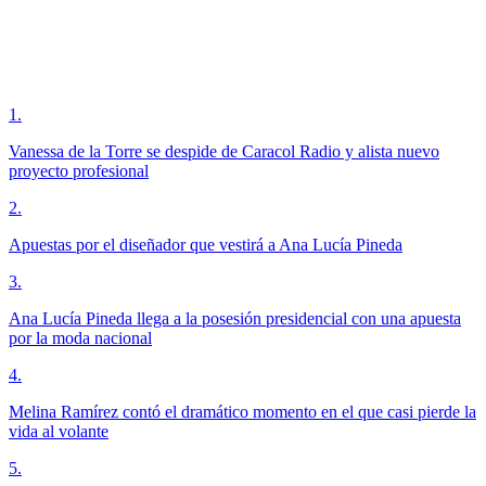
1
.
Vanessa de la Torre se despide de Caracol Radio y alista nuevo
proyecto profesional
2
.
Apuestas por el diseñador que vestirá a Ana Lucía Pineda
3
.
Ana Lucía Pineda llega a la posesión presidencial con una apuesta
por la moda nacional
4
.
Melina Ramírez contó el dramático momento en el que casi pierde la
vida al volante
5
.