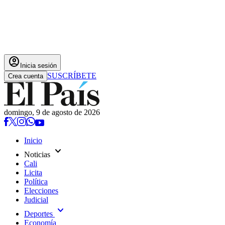
account_circle
Inicia sesión
SUSCRÍBETE
Crea cuenta
domingo, 9 de agosto de 2026
Inicio
expand_more
Noticias
Cali
Licita
Política
Elecciones
Judicial
expand_more
Deportes
Economía