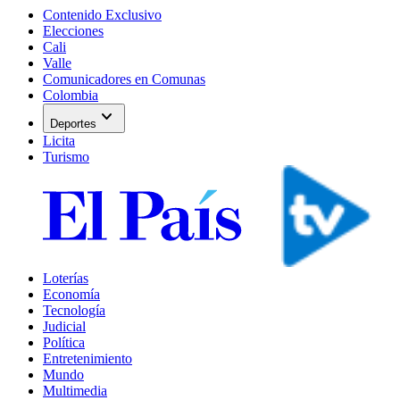
Contenido Exclusivo
Elecciones
Cali
Valle
Comunicadores en Comunas
Colombia
expand_more
Deportes
Licita
Turismo
Loterías
Economía
Tecnología
Judicial
Política
Entretenimiento
Mundo
Multimedia