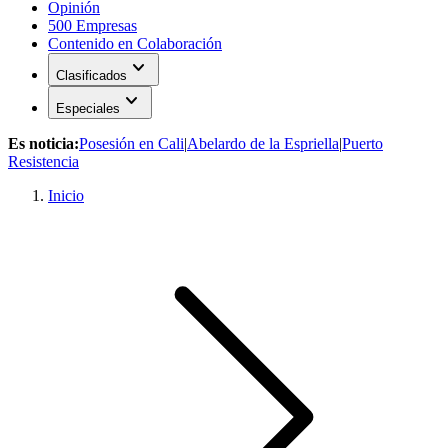
Opinión
500 Empresas
Contenido en Colaboración
expand_more
Clasificados
expand_more
Especiales
Es noticia:
Posesión en Cali
|
Abelardo de la Espriella
|
Puerto
Resistencia
Inicio