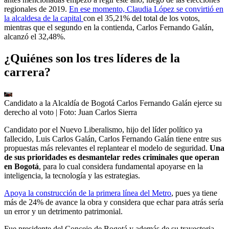
regionales de 2019.
En ese momento,
Claudia López se convirtió en
la alcaldesa de la capital
con el 35,21% del total de los votos,
mientras que el segundo en la contienda, Carlos Fernando Galán,
alcanzó el 32,48%.
¿Quiénes son los tres líderes de la
carrera?
Candidato a la Alcaldía de Bogotá Carlos Fernando Galán ejerce su
derecho al voto
| Foto:
Juan Carlos Sierra
Candidato por el Nuevo Liberalismo, hijo del líder político ya
fallecido, Luis Carlos Galán, Carlos Fernando Galán tiene entre sus
propuestas más relevantes el replantear el modelo de seguridad.
Una
de sus prioridades es desmantelar redes criminales que operan
en Bogotá
, para lo cual considera fundamental apoyarse en la
inteligencia, la tecnología y las estrategias.
Apoya la construcción de la primera línea del Metro
, pues ya tiene
más de 24% de avance la obra y considera que echar para atrás sería
un error y un detrimento patrimonial.
Fue presidente del Concejo de Bogotá y además de su trayectoria