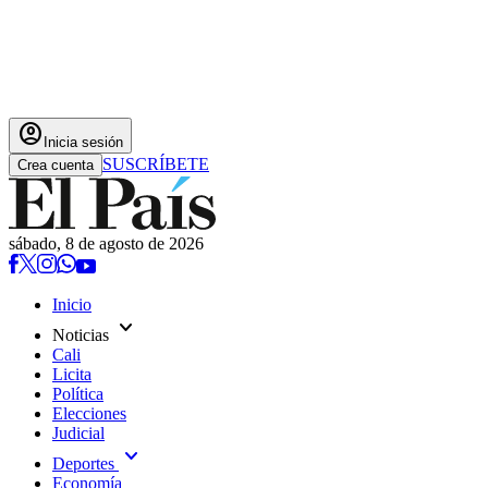
account_circle
Inicia sesión
SUSCRÍBETE
Crea cuenta
sábado, 8 de agosto de 2026
Inicio
expand_more
Noticias
Cali
Licita
Política
Elecciones
Judicial
expand_more
Deportes
Economía