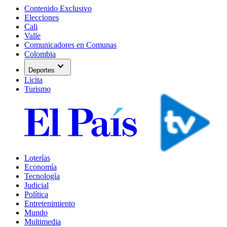
Contenido Exclusivo
Elecciones
Cali
Valle
Comunicadores en Comunas
Colombia
expand_more
Deportes
Licita
Turismo
Loterías
Economía
Tecnología
Judicial
Política
Entretenimiento
Mundo
Multimedia