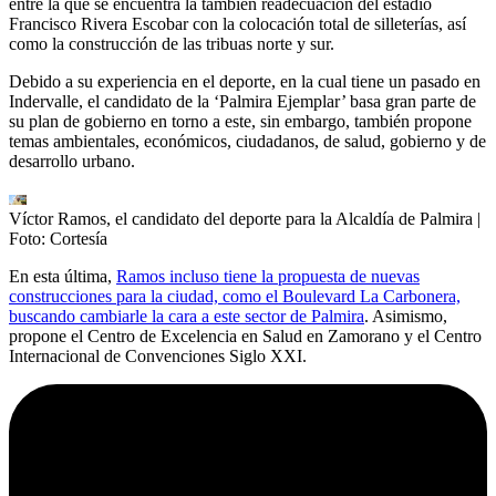
entre la que se encuentra la también readecuación del estadio
Francisco Rivera Escobar con la colocación total de silleterías, así
como la construcción de las tribuas norte y sur.
Debido a su experiencia en el deporte, en la cual tiene un pasado en
Indervalle, el candidato de la ‘Palmira Ejemplar’ basa gran parte de
su plan de gobierno en torno a este, sin embargo, también propone
temas ambientales, económicos, ciudadanos, de salud, gobierno y de
desarrollo urbano.
Víctor Ramos, el candidato del deporte para la Alcaldía de Palmira
|
Foto:
Cortesía
En esta última,
Ramos incluso tiene la propuesta de nuevas
construcciones para la ciudad, como el Boulevard La Carbonera,
buscando cambiarle la cara a este sector de Palmira
. Asimismo,
propone el Centro de Excelencia en Salud en Zamorano y el Centro
Internacional de Convenciones Siglo XXI.