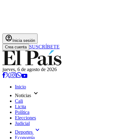
account_circle
Inicia sesión
SUSCRÍBETE
Crea cuenta
jueves, 6 de agosto de 2026
Inicio
expand_more
Noticias
Cali
Licita
Política
Elecciones
Judicial
expand_more
Deportes
Economía