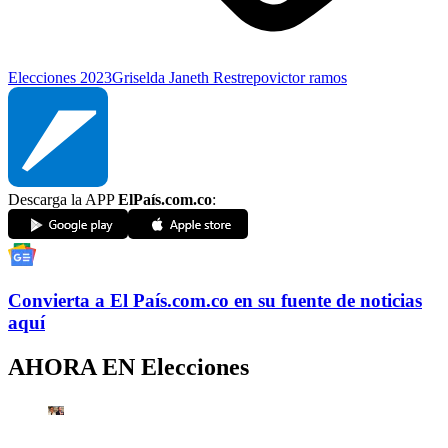
Elecciones 2023
Griselda Janeth Restrepo
victor ramos
Descarga la APP
ElPaís.com.co
:
Convierta a
El País
.com.co
en su fuente de noticias
aquí
AHORA EN
Elecciones