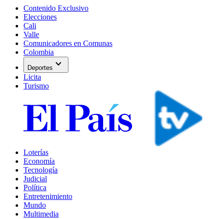
Contenido Exclusivo
Elecciones
Cali
Valle
Comunicadores en Comunas
Colombia
expand_more
Deportes
Licita
Turismo
Loterías
Economía
Tecnología
Judicial
Política
Entretenimiento
Mundo
Multimedia