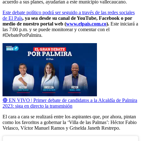
acuerdo a sus planes, ayudarían a este municipio vallecaucano.
Este debate político podrá ser seguido a través de las redes sociales
de El País
, ya sea desde su canal de YouTube, Facebook o por
medio de nuestro portal web (
www.elpais.com.co
).
Este iniciará a
las 7:00 p.m. y se puede monitorear y comentar con el
#DebatePorPalmira.
🔴 EN VIVO | Primer debate de candidatos a la Alcaldía de Palmira
2023: siga en directo la transmisión
El cara a cara se realizará entre los aspirantes que, por ahora, pintan
como los favoritos a gobernar la ‘Villa de las Palmas’: Héctor Fabio
Velasco, Víctor Manuel Ramos y Griselda Janeth Restrepo.