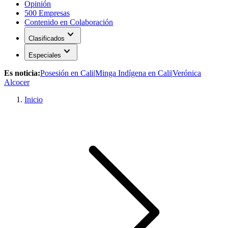
Opinión
500 Empresas
Contenido en Colaboración
expand_more
Clasificados
expand_more
Especiales
Es noticia:
Posesión en Cali
|
Minga Indígena en Cali
|
Verónica
Alcocer
Inicio