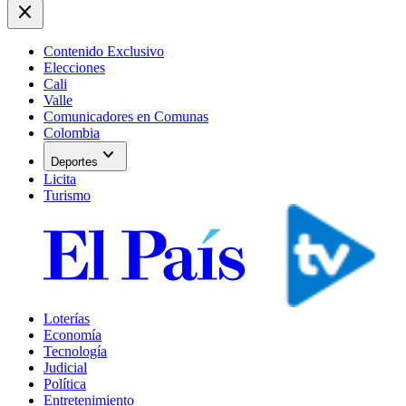
close
Contenido Exclusivo
Elecciones
Cali
Valle
Comunicadores en Comunas
Colombia
expand_more
Deportes
Licita
Turismo
Loterías
Economía
Tecnología
Judicial
Política
Entretenimiento