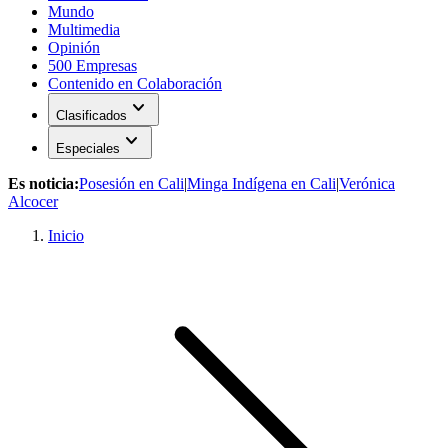
Mundo
Multimedia
Opinión
500 Empresas
Contenido en Colaboración
expand_more
Clasificados
expand_more
Especiales
Es noticia:
Posesión en Cali
|
Minga Indígena en Cali
|
Verónica
Alcocer
Inicio