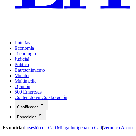
Loterías
Economía
Tecnología
Judicial
Política
Entretenimiento
Mundo
Multimedia
Opinión
500 Empresas
Contenido en Colaboración
expand_more
Clasificados
expand_more
Especiales
Es noticia:
Posesión en Cali
|
Minga Indígena en Cali
|
Verónica Alcocer