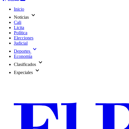
Inicio
expand_more
Noticias
Cali
Licita
Política
Elecciones
Judicial
expand_more
Deportes
Economía
expand_more
Clasificados
expand_more
Especiales