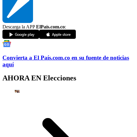
Descarga la APP
ElPaís.com.co
:
Convierta a
El País
.com.co
en su fuente de noticias
aquí
AHORA EN
Elecciones