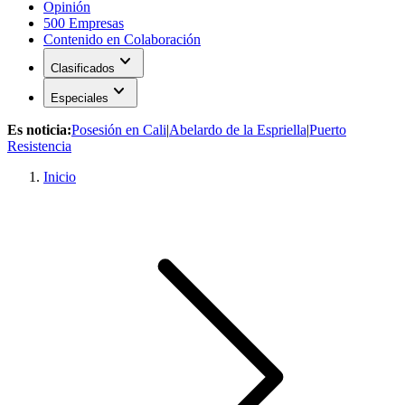
Opinión
500 Empresas
Contenido en Colaboración
expand_more
Clasificados
expand_more
Especiales
Es noticia:
Posesión en Cali
|
Abelardo de la Espriella
|
Puerto
Resistencia
Inicio