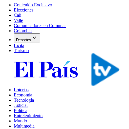
Contenido Exclusivo
Elecciones
Cali
Valle
Comunicadores en Comunas
Colombia
expand_more
Deportes
Licita
Turismo
Loterías
Economía
Tecnología
Judicial
Política
Entretenimiento
Mundo
Multimedia