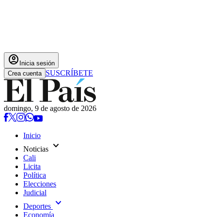
account_circle
Inicia sesión
SUSCRÍBETE
Crea cuenta
domingo, 9 de agosto de 2026
Inicio
expand_more
Noticias
Cali
Licita
Política
Elecciones
Judicial
expand_more
Deportes
Economía