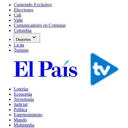
Contenido Exclusivo
Elecciones
Cali
Valle
Comunicadores en Comunas
Colombia
expand_more
Deportes
Licita
Turismo
Loterías
Economía
Tecnología
Judicial
Política
Entretenimiento
Mundo
Multimedia