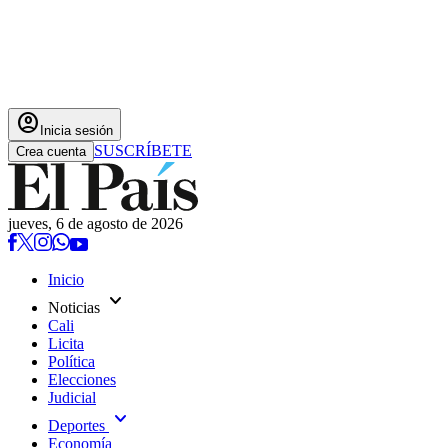
account_circle
Inicia sesión
SUSCRÍBETE
Crea cuenta
jueves, 6 de agosto de 2026
Inicio
expand_more
Noticias
Cali
Licita
Política
Elecciones
Judicial
expand_more
Deportes
Economía