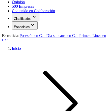
Opinión
500 Empresas
Contenido en Colaboración
expand_more
Clasificados
expand_more
Especiales
Es noticia:
Posesión en Cali
|
Día sin carro en Cali
|
Primera Linea en
Cali
Inicio