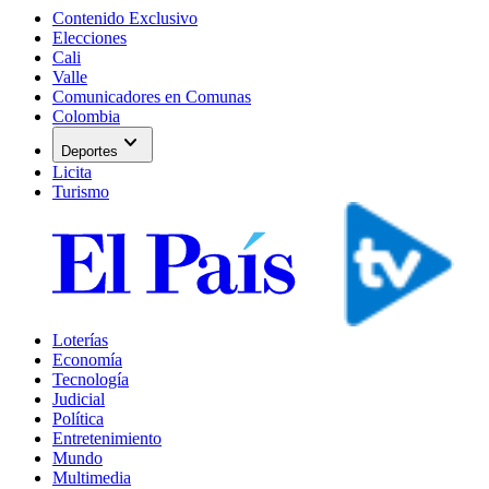
Contenido Exclusivo
Elecciones
Cali
Valle
Comunicadores en Comunas
Colombia
expand_more
Deportes
Licita
Turismo
Loterías
Economía
Tecnología
Judicial
Política
Entretenimiento
Mundo
Multimedia