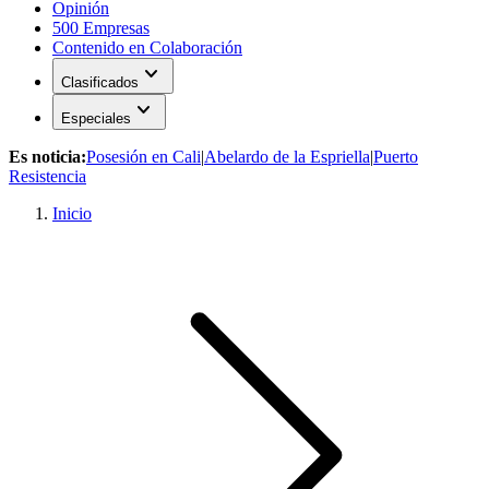
Opinión
500 Empresas
Contenido en Colaboración
expand_more
Clasificados
expand_more
Especiales
Es noticia:
Posesión en Cali
|
Abelardo de la Espriella
|
Puerto
Resistencia
Inicio