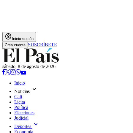
account_circle
Inicia sesión
SUSCRÍBETE
Crea cuenta
sábado, 8 de agosto de 2026
Inicio
expand_more
Noticias
Cali
Licita
Política
Elecciones
Judicial
expand_more
Deportes
Economía