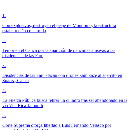
1
.
Con explosivos, destruyen el peaje de Mondomo; la estructura
estaba recién construida
2
.
Temor en el Cauca por la aparición de pancartas alusivas a las
disidencias de las Farc
3
.
Disidencias de las Farc atacan con drones kamikaze al Ejército en
Suárez, Cauca
4
.
La Fuerza Pública busca retirar un cilindro tras ser abandonado en la
vía Vila Rica-Jamundí
5
.
Corte Suprema otorga libertad a Luis Fernando Velasco por