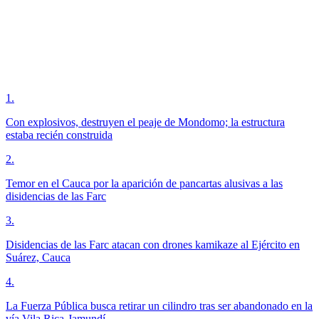
1
.
Con explosivos, destruyen el peaje de Mondomo; la estructura
estaba recién construida
2
.
Temor en el Cauca por la aparición de pancartas alusivas a las
disidencias de las Farc
3
.
Disidencias de las Farc atacan con drones kamikaze al Ejército en
Suárez, Cauca
4
.
La Fuerza Pública busca retirar un cilindro tras ser abandonado en la
vía Vila Rica-Jamundí