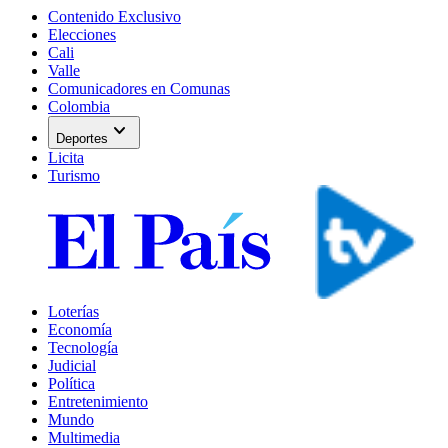
Contenido Exclusivo
Elecciones
Cali
Valle
Comunicadores en Comunas
Colombia
expand_more
Deportes
Licita
Turismo
Loterías
Economía
Tecnología
Judicial
Política
Entretenimiento
Mundo
Multimedia