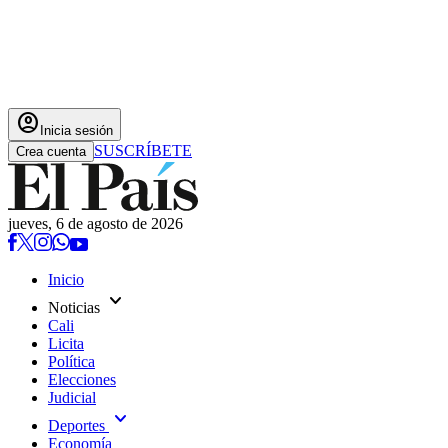
account_circle
Inicia sesión
SUSCRÍBETE
Crea cuenta
jueves, 6 de agosto de 2026
Inicio
expand_more
Noticias
Cali
Licita
Política
Elecciones
Judicial
expand_more
Deportes
Economía