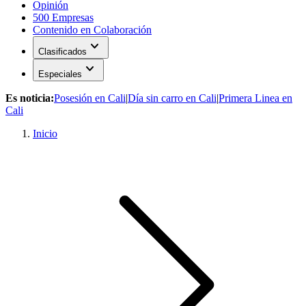
Opinión
500 Empresas
Contenido en Colaboración
expand_more
Clasificados
expand_more
Especiales
Es noticia:
Posesión en Cali
|
Día sin carro en Cali
|
Primera Linea en
Cali
Inicio