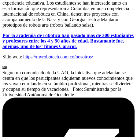
experiencia educativa. Los estudiantes se han interesado tanto en
esta formación que representaron a Colombia en una competencia
internacional de robótica en China, tienen tres proyectos con
acompañamiento de la Nasa y con Georgia Tech adelantaron
prototipos de robots arts (robots bailando salsa).
Por la academia de robótica han pasado más de 300 estudiantes
y profesores entre los 4 y 50 años de edad. Bustamante fue,
además, uno de los Titanes Caracol.
Sitio web:
https://myrobotech.com.co/nosotros/
Según un comunicado de la UAO, la iniciativa que adelantan se
centra en que los participantes adquieran nuevos conocimientos que
los vayan enrutando en su ámbito profesional, mientras se divierten
y ocupan su tiempo de vacaciones.
| Foto:
Suministrada por la
Universidad Autónoma de Occidente.